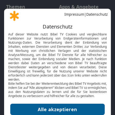
Themen
Apps & Angebote
Gott und Bibel erklärt
Newsletter
Feiertage
Mobile App
Interviews
Kids App
Neuigkeiten
Smart TV
HbbTV
Bibelthek Online-Bibel
Nächster Gottesdienst
Bibel TV
Service
Über uns
Kontakt
Jobs
TV-Empfang
Presse
FAQ
Mediadaten