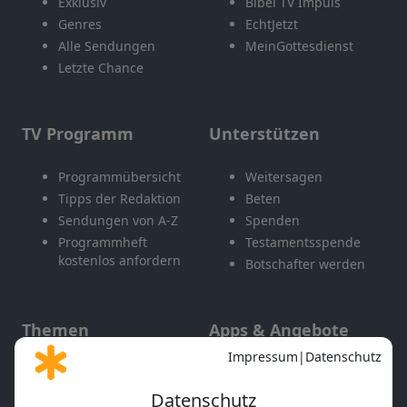
Exklusiv
Bibel TV Impuls
Genres
EchtJetzt
Alle Sendungen
MeinGottesdienst
Letzte Chance
TV Programm
Unterstützen
Programmübersicht
Weitersagen
Tipps der Redaktion
Beten
Sendungen von A-Z
Spenden
Programmheft
Testamentsspende
kostenlos anfordern
Botschafter werden
Themen
Apps & Angebote
Gott und Bibel erklärt
Newsletter
Feiertage
Mobile App