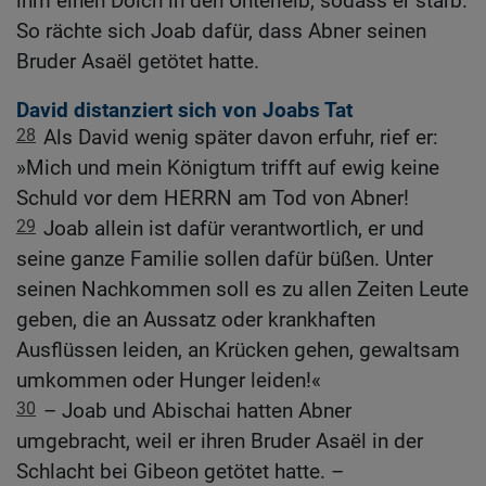
ihm einen Dolch in den Unterleib, sodass er starb.
So rächte sich Joab dafür, dass Abner seinen
Bruder Asaël getötet hatte.
David distanziert sich von Joabs Tat
28
Als David wenig später davon erfuhr, rief er:
»Mich und mein Königtum trifft auf ewig keine
Schuld vor dem HERRN am Tod von Abner!
29
Joab allein ist dafür verantwortlich, er und
seine ganze Familie sollen dafür büßen. Unter
seinen Nachkommen soll es zu allen Zeiten Leute
geben, die an Aussatz oder krankhaften
Ausflüssen leiden, an Krücken gehen, gewaltsam
umkommen oder Hunger leiden!«
30
– Joab und Abischai hatten Abner
umgebracht, weil er ihren Bruder Asaël in der
Schlacht bei Gibeon getötet hatte. –