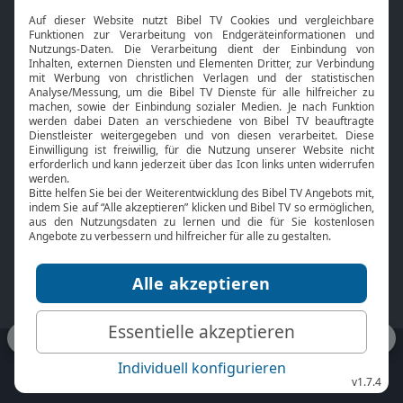
Interviews
Kids App
Neuigkeiten
Smart TV
HbbTV
Bibelthek Online-Bibel
Nächster Gottesdienst
Bibel TV
Service
Über uns
Kontakt
Jobs
TV-Empfang
Presse
FAQ
Mediadaten
bibeltv.de:
Impressum
Datenschutz
Nutzungsbedingungen