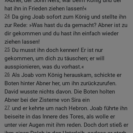
»Abner, der Sohn Ners, war beim König und der
hat ihn in Frieden ziehen lassen!«
24
Da ging Joab sofort zum König und stellte ihn
zur Rede: »Was hast du da gemacht? Abner ist zu
dir gekommen und du hast ihn einfach wieder
ziehen lassen!
25
Du musst ihn doch kennen! Er ist nur
gekommen, um dich zu täuschen; er will
ausspionieren, was du vorhast.«
26
Als Joab vom König herauskam, schickte er
Boten hinter Abner her, um ihn zurückzurufen.
David wusste nichts davon. Die Boten holten
Abner bei der Zisterne von Sira ein
27
und er kehrte um nach Hebron. Joab führte ihn
beiseite in das Innere des Tores, als wolle er
unter vier Augen mit ihm reden. Doch dort stieß er