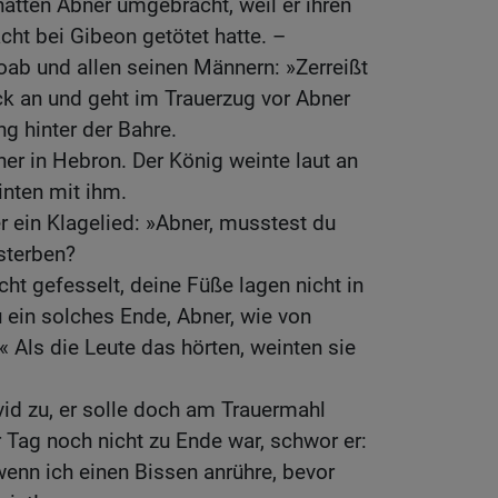
atten Abner umgebracht, weil er ihren
cht bei Gibeon getötet hatte. –
oab und allen seinen Männern: »Zerreißt
ack an und geht im Trauerzug vor Abner
ng hinter der Bahre.
ner in Hebron. Der König weinte laut an
inten mit ihm.
r ein Klagelied: »Abner, musstest du
sterben?
ht gefesselt, deine Füße lagen nicht in
 ein solches Ende, Abner, wie von
Als die Leute das hörten, weinten sie
vid zu, er solle doch am Trauermahl
r Tag noch nicht zu Ende war, schwor er:
 wenn ich einen Bissen anrühre, bevor