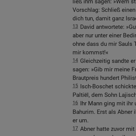
ließ ihm sagen: »Wem st
Vorschlag: Schließ einen 
dich tun, damit ganz Isra
13
David antwortete: »Gut
aber nur unter einer Bedi
ohne dass du mir Sauls T
mir kommst!«
14
Gleichzeitig sandte e
sagen: »Gib mir meine Fr
Brautpreis hundert Philis
15
Isch-Boschet schickte
Paltiël, dem Sohn Lajisc
16
Ihr Mann ging mit ihr 
Bahurim. Erst als Abner i
er um.
17
Abner hatte zuvor mit