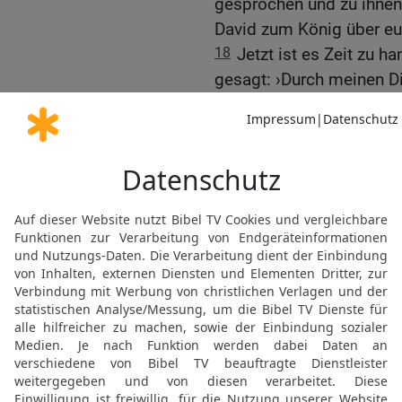
gesprochen und zu ihnen 
David zum König über eu
18
Jetzt ist es Zeit zu h
gesagt: ›Durch meinen Di
der Gewalt der Philister u
19
Abner sprach auch m
Dann ging er nach Hebron
von Israel und der ganz
wollten.
20
Als Abner in Begleit
kam, gab David ein Feste
21
Danach sagte Abner zu
als meinem Herrn und Kö
werden einen Vertrag mit
sein, ganz wie es deinem
verabschiedete Abner und