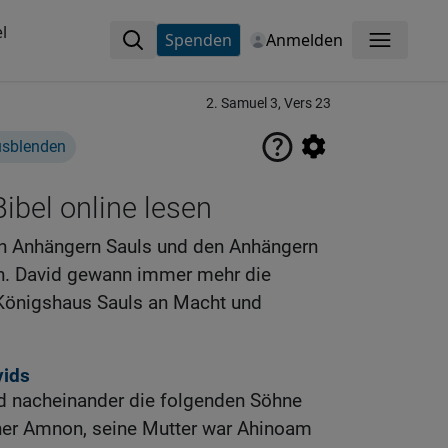
l
Spenden
Anmelden
Menü
2. Samuel 3, Vers 23
usblenden
ibel online lesen
en Anhängern Sauls und den Anhängern
in. David gewann immer mehr die
Königshaus Sauls an Macht und
vids
d nacheinander die folgenden Söhne
ner Amnon, seine Mutter war Ahinoam