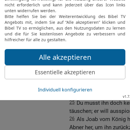
Joab rächt sich an Abne
22
Nicht lange danach ke
von einem Streifzug zurü
Abner befand sich zu die
Hebron; der König hatte 
Frieden weggegangen.
23
Kaum war Joab mit d
erzählte man ihm auch s
beim König und der hat i
24
Da ging Joab sofort z
»Was hast du da gemach
hast ihn einfach wieder 
25
Du musst ihn doch ke
täuschen; er will ausspio
26
Als Joab vom König h
Abner her, um ihn zurück