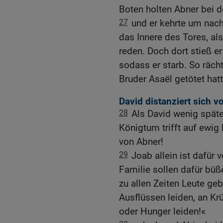
Boten holten Abner bei de
27
und er kehrte um nach
das Innere des Tores, als
reden. Doch dort stieß er
sodass er starb. So räch
Bruder Asaël getötet hatt
David distanziert sich v
28
Als David wenig späte
Königtum trifft auf ewi
von Abner!
29
Joab allein ist dafür 
Familie sollen dafür bü
zu allen Zeiten Leute ge
Ausflüssen leiden, an 
oder Hunger leiden!«