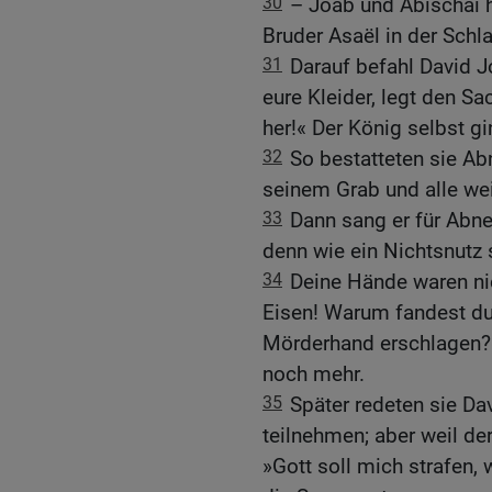
30
– Joab und Abischai h
Bruder Asaël in der Schla
31
Darauf befahl David J
eure Kleider, legt den S
her!« Der König selbst gi
32
So bestatteten sie Ab
seinem Grab und alle we
33
Dann sang er für Abne
denn wie ein Nichtsnutz 
34
Deine Hände waren nic
Eisen! Warum fandest du
Mörderhand erschlagen?« 
noch mehr.
35
Später redeten sie Da
teilnehmen; aber weil de
»Gott soll mich strafen,