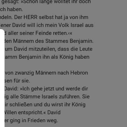
gesagt: »Schon lange wolltet ihr doch
ch haben.
andeln. Der HERR selbst hat ja von ihm
ener David will ich mein Volk Israel aus
nd aller seiner Feinde retten.‹«
it den Männern des Stammes Benjamin.
, um David mitzuteilen, dass die Leute
e Stamm Benjamin ihn als König haben
ung von zwanzig Männern nach Hebron
ssen für sie.
 David: »Ich gehe jetzt und werde dir
nig alle Stämme Israels zuführen. Sie
 dir schließen und du wirst ihr König
 Willen entspricht.« David
 er ging in Frieden weg.