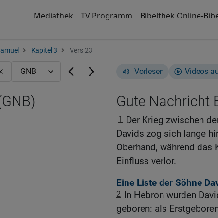
Mediathek
TV Programm
Bibelthek Online-Bibe
Samuel
Kapitel 3
Vers 23
Vorlesen
Videos a
 (GNB)
Gute Nachricht B
1
Der Krieg zwischen d
Davids zog sich lange h
Oberhand, während das 
Einfluss verlor.
Eine Liste der Söhne Da
2
In Hebron wurden Davi
geboren: als Erstgebore