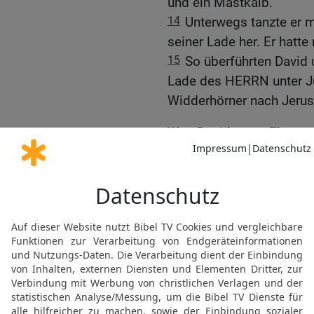
und ein Mastkalb.
14
Unterwegs tanzte er 
seiner Lade her. Er hatte
15
So überführten David 
Lade des HERRN unter J
Widderhörner nach Jeru
Was David unter Ehre ve
16
Als die Bundeslade in
Davids Frau Michal, die 
unpassend, dass David a
und hüpfte, und sie verac
17
Die Lade des HERRN w
für sie errichtet hatte, 
Der König opferte Brando
Opfermahl.
18
Nach dem Mahl segne