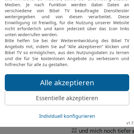
des Herrschers der Welt
19
Alle aus Israel, die 
Menge, Männer wie Fraue
Portion zusammengepress
Heimweg.
20
Auch David ging nach
Michal, die Tochter Saul
»Heute hat der König von
Frauen seiner Diener hat
das niedrigste Gesindel t
21
Doch David erwiderte 
getan! Er hat mich dein
vorgezogen und mich zum
gemacht. Deshalb will ic
und springen
22
und mich noch tiefer e