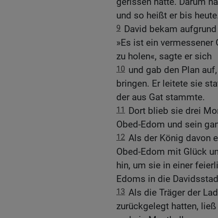
gerissen hatte. Darum na
und so heißt er bis heute
9
David bekam aufgrund 
»Es ist ein vermessener
zu holen«, sagte er sich
10
und gab den Plan auf, 
bringen. Er leitete sie 
der aus Gat stammte.
11
Dort blieb sie drei M
Obed-Edom und sein ga
12
Als der König davon 
Obed-Edom mit Glück und
hin, um sie in einer fei
Edoms in die Davidsstad
13
Als die Träger der La
zurückgelegt hatten, ließ