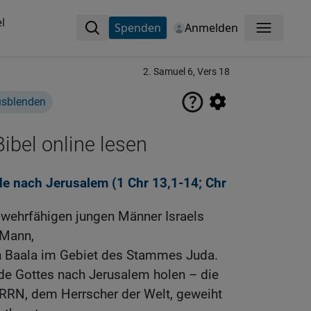
l
Spenden
Anmelden
Menü
2. Samuel 6, Vers 18
usblenden
ibel online lesen
ade nach Jerusalem (1
Chr 13,1-14
;
Chr
er wehrfähigen jungen Männer Israels
Mann,
h Baala im Gebiet des Stammes Juda.
ade Gottes nach Jerusalem holen – die
RRN, dem Herrscher der Welt, geweiht