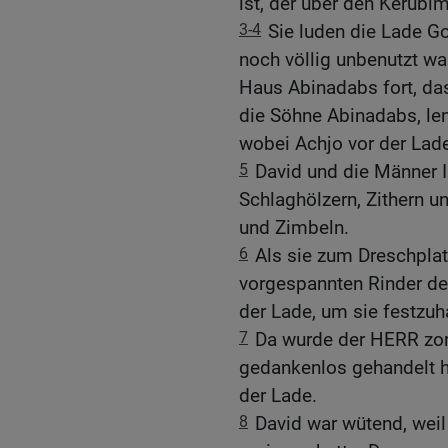
ist, der über den Kerubim
3-4
Sie luden die Lade G
noch völlig unbenutzt wa
Haus Abinadabs fort, das
die Söhne Abinadabs, le
wobei Achjo vor der Lade
5
David und die Männer I
Schlaghölzern, Zithern u
und Zimbeln.
6
Als sie zum Dreschpla
vorgespannten Rinder d
der Lade, um sie festzuh
7
Da wurde der HERR zorn
gedankenlos gehandelt ha
der Lade.
8
David war wütend, wei