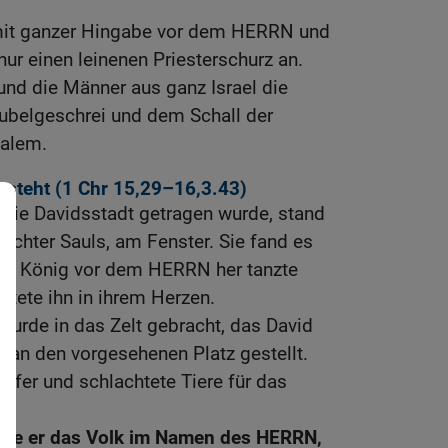
mit ganzer Hingabe vor dem HERRN und
 nur einen leinenen Priesterschurz an.
und die Männer aus ganz Israel die
ubelgeschrei und dem Schall der
salem.
rsteht (1
Chr 15,29
–16,3.43)
 die Davidsstadt getragen wurde, stand
Tochter Sauls, am Fenster. Sie fand es
ls König vor dem HERRN her tanzte
htete ihn in ihrem Herzen.
urde in das Zelt gebracht, das David
und an den vorgesehenen Platz gestellt.
pfer und schlachtete Tiere für das
te er das Volk im Namen des HERRN,