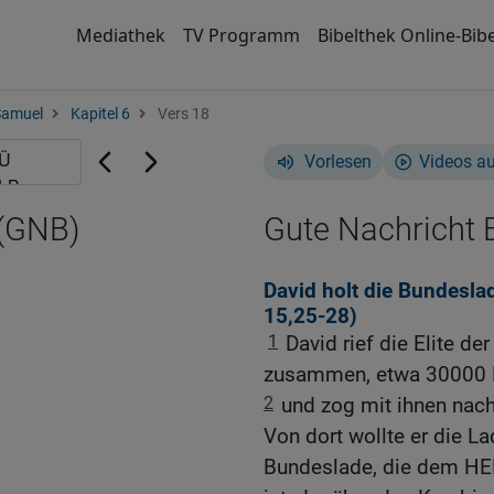
Mediathek
TV Programm
Bibelthek Online-Bibe
Samuel
Kapitel 6
Vers 18
Vorlesen
Videos a
 (GNB)
Gute Nachricht B
David holt die Bundesl
15,25-28
)
1
David rief die Elite d
zusammen, etwa 30000 
2
und zog mit ihnen nac
Von dort wollte er die L
Bundeslade, die dem HE