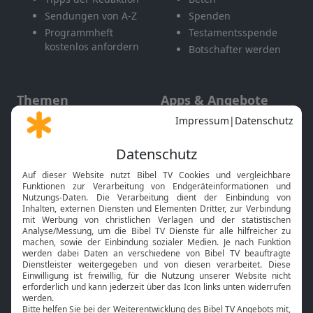
Sendungen von A-Z
Spenden
Programmheft
Testamentsspende
kostenlos anfordern
Botschafter werden
Themen
Apps & Angebote
Gott und Bibel erklärt
Newsletter
Feiertage
Mobile App
Interviews
Kids App
Neuigkeiten
Smart TV
HbbTV
Bibelthek Online-Bibel
Nächster Gottesdienst
Bibel TV
Service