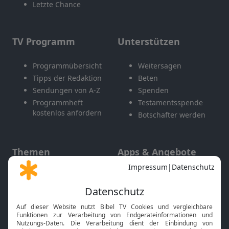
Letzte Chance
TV Programm
Unterstützen
Programmübersicht
Weitersagen
Tipps der Redaktion
Beten
Sendungen von A-Z
Spenden
Programmheft
Testamentsspende
kostenlos anfordern
Botschafter werden
Themen
Apps & Angebote
Gott und Bibel erklärt
Newsletter
Feiertage
Mobile App
Interviews
Kids App
Neuigkeiten
Smart TV
HbbTV