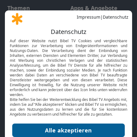
Themen
Apps & Angebote
Gott und Bibel erklärt
Newsletter
Feiertage
Mobile App
Interviews
Kids App
Neuigkeiten
Smart TV
HbbTV
Bibelthek Online-Bibel
Nächster Gottesdienst
Bibel TV
Service
Über uns
Kontakt
Jobs
TV-Empfang
Presse
FAQ
Mediadaten