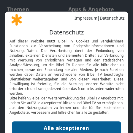
Themen
Apps & Angebote
Gott und Bibel erklärt
Newsletter
Feiertage
Mobile App
Interviews
Kids App
Neuigkeiten
Smart TV
HbbTV
Bibelthek Online-Bibel
Nächster Gottesdienst
Bibel TV
Service
Über uns
Kontakt
Jobs
TV-Empfang
Presse
FAQ
Mediadaten