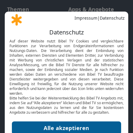
Themen
Apps & Angebote
Gott und Bibel erklärt
Newsletter
Feiertage
Mobile App
Interviews
Kids App
Neuigkeiten
Smart TV
HbbTV
Bibelthek Online-Bibel
Nächster Gottesdienst
Bibel TV
Service
Über uns
Kontakt
Jobs
TV-Empfang
Presse
FAQ
Mediadaten