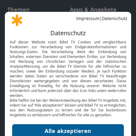
Themen
Apps & Angebote
Gott und Bibel erklärt
Newsletter
Feiertage
Mobile App
Interviews
Kids App
Neuigkeiten
Smart TV
HbbTV
Bibelthek Online-Bibel
Nächster Gottesdienst
Bibel TV
Service
Über uns
Kontakt
Jobs
TV-Empfang
Presse
FAQ
Mediadaten