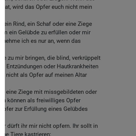
 hat, wird das Opfer euch nicht mein
ein Rind, ein Schaf oder eine Ziege
 um ein Gelübde zu erfüllen oder mir
n, nehme ich es nur an, wenn das
ere zu mir bringen, die blind, verkrüppelt
die Entzündungen oder Hautkrankheiten
en nicht als Opfer auf meinen Altar
der eine Ziege mit missgebildeten oder
n können als freiwilliges Opfer
Opfer zur Erfüllung eines Gelübdes
r dürft ihr mir nicht opfern. Ihr sollt in
ne Tiere kastrieren;