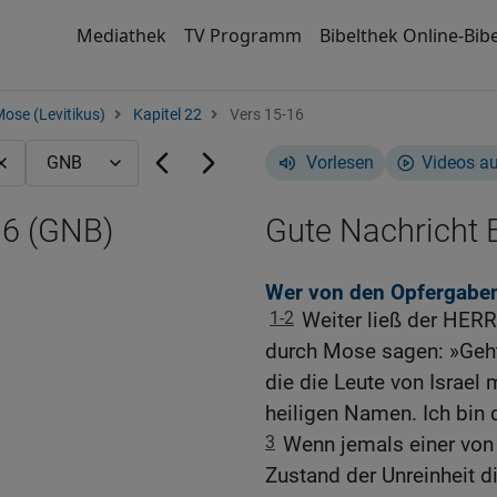
Mediathek
TV Programm
Bibelthek Online-Bibe
Mose (Levitikus)
Kapitel 22
Vers 15-16
Vorlesen
Videos a
16 (GNB)
Gute Nachricht B
Wer von den Opfergaben
1-2
Weiter ließ der HER
durch Mose sagen: »Geht
die die Leute von Israel 
heiligen Namen. Ich bin
3
Wenn jemals einer vo
Zustand der Unreinheit di