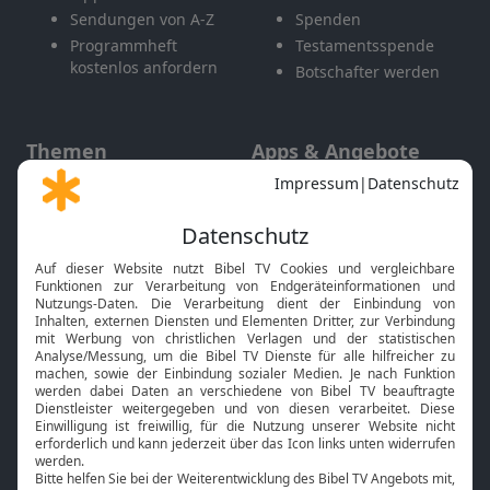
Sendungen von A-Z
Spenden
Programmheft
Testamentsspende
kostenlos anfordern
Botschafter werden
Themen
Apps & Angebote
Gott und Bibel erklärt
Newsletter
Feiertage
Mobile App
Interviews
Kids App
Neuigkeiten
Smart TV
HbbTV
Bibelthek Online-Bibel
Nächster Gottesdienst
Bibel TV
Service