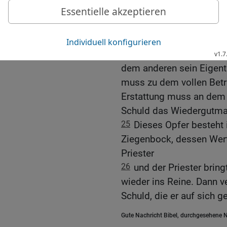
Wenn er das ableugnet un
Fällen – auch noch mit e
sich gegen den HERRN.
23-24
Wenn er auf diese 
dem anderen sein Eigent
muss zu dem vollen Betra
Erstattung muss an dem 
Schuld das Wiedergutma
25
Dieses Opfer besteht 
Ziegenbock, dessen Wert 
Priester
26
und der Priester bri
wieder ins Reine. Dann 
Schuld, die er auf sich g
Gute Nachricht Bibel, durchgesehene N