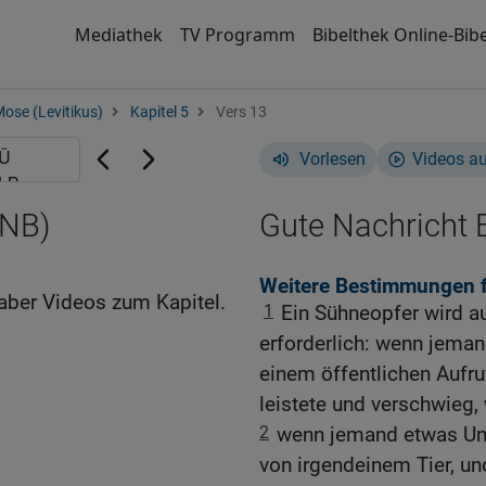
Mediathek
TV Programm
Bibelthek Online-Bibe
Mose (Levitikus)
Kapitel 5
Vers 13
Vorlesen
Videos a
GNB)
Gute Nachricht B
Weitere Bestimmungen 
aber Videos zum Kapitel.
1
Ein Sühneopfer wird a
erforderlich: wenn jeman
einem öffentlichen Aufr
leistete und verschwieg,
2
wenn jemand etwas Unr
von irgendeinem Tier, un