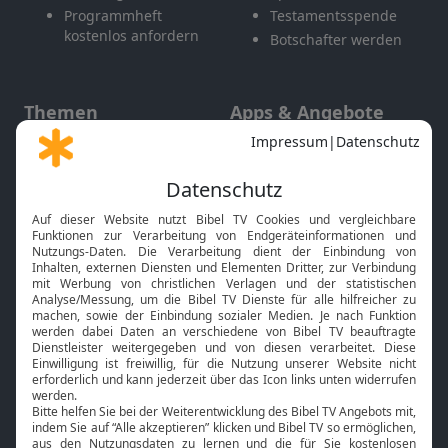
Programmheft
Testamentsspende
kostenlos anfordern
Botschafter werden
Themen
Apps & Angebote
Gott und Bibel erklärt
Newsletter
Feiertage
Mobile App
Interviews
Kids App
Neuigkeiten
Smart TV
HbbTV
Bibelthek Online-Bibel
Nächster Gottesdienst
Bibel TV
Service
Über uns
Kontakt
Jobs
TV-Empfang