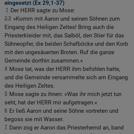
eingesetzt (
Ex 29,1-37
)
1
Der HERR sagte zu Mose:
2-3
»Komm mit Aaron und seinen Söhnen zum
Eingang des Heiligen Zeltes! Bring auch die
Priesterkleider mit, das Salböl, den Stier für das
Sühneopfer, die beiden Schafböcke und den Korb
mit den ungesäuerten Broten. Ruf die ganze
Gemeinde dorthin zusammen.«
4
Mose tat, was der HERR ihm befohlen hatte,
und die Gemeinde versammelte sich am Eingang
des Heiligen Zeltes.
5
Mose sagte zu ihnen: »Was ihr mich jetzt tun
seht, hat der HERR mir aufgetragen.«
6
Er ließ Aaron und seine Söhne vortreten und
begoss sie mit Wasser.
7
Dann zog er Aaron das Priesterhemd an, band