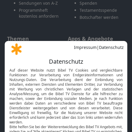
Sendungen von A-Z
Spenden
Programmheft
Testamentsspende
kostenlos anfordern
Botschafter werden
Themen
Apps & Angebote
Gott und Bibel erklärt
Newsletter
Feiertage
Mobile App
Interviews
Kids App
Neuigkeiten
Smart TV
HbbTV
Bibelthek Online-Bibel
Nächster Gottesdienst
Bibel TV
Service
Über uns
Kontakt