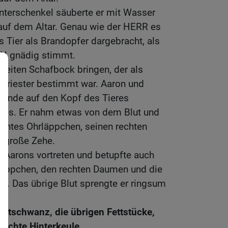
nterschenkel säuberte er mit Wasser
 auf dem Altar. Genau wie der HERR es
s Tier als Brandopfer dargebracht, als
RN gnädig stimmt.
weiten Schafbock bringen, der als
 Priester bestimmt war. Aaron und
 Hände auf den Kopf des Tieres
 es. Er nahm etwas von dem Blut und
echtes Ohrläppchen, seinen rechten
 große Zehe.
e Aarons vortreten und betupfte auch
rläppchen, den rechten Daumen und die
ut. Das übrige Blut sprengte er ringsum
ettschwanz, die übrigen Fettstücke,
rechte Hinterkeule.