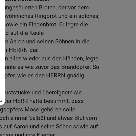
 ungesäuerten Broten, der vor dem
 gewöhnliches Ringbrot und ein solches,
, sowie ein Fladenbrot. Er legte die
 und auf die Keule
en Aaron und seinen Söhnen in die
dem HERRN dar.
en alles wieder aus den Händen, legte
brannte es wie zuvor das Brandopfer. So
sopfer, wie es den HERRN gnädig
ruststücke und übereignete sie
 Der HERR hatte bestimmt, dass
ungsopfers Mose gehören solle.
ch einmal Salböl und etwas Blut vom
es auf Aaron und seine Söhne sowie auf
r sie und ihre Kleider.