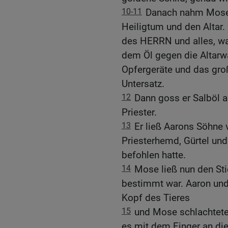
10-11
Danach nahm Mose 
Heiligtum und den Altar
des HERRN und alles, wa
dem Öl gegen die Altarw
Opfergeräte und das gr
Untersatz.
12
Dann goss er Salböl 
Priester.
13
Er ließ Aarons Söhne 
Priesterhemd, Gürtel un
befohlen hatte.
14
Mose ließ nun den Sti
bestimmt war. Aaron und
Kopf des Tieres
15
und Mose schlachtete
es mit dem Finger an die