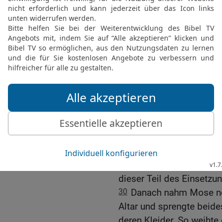
26
Aus dem Korb mit den
Altar stand, nahm er ein
das mit Öl zubereitet war
Brote auf die Fettstücke
27
und gab alles zusamm
Hände. Diese boten es 
28
Darauf nahm Mose ihn
es auf den Altar und ver
wurde es ein Einsetzung
stimmt.
29
Dann nahm Mose die B
symbolisch dem HERRN.
dieser Teil des Einsetz
30
Danach nahm Mose no
Altar und sprengte beid
deren Kleider. So weihte e