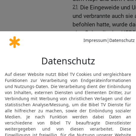
21
Die Eingeweide und U
und verbrannte auch sie
befohlen hatte, wurde da
eine Gabe, die den HER
22
Dann ließ Mose den z
Opfer zur Einsetzung der
seine Söhne legten ihre
23
und Mose schlachtete
betupfte damit Aarons r
Daumen und seine rechte
24
Dann ließ er die Söhn
bei ihnen das rechte Oh
rechte große Zehe mit Bl
an den Altar.
25
Darauf nahm er den F
die Nieren und dazu die 