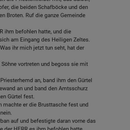
pfer, die beiden Schafböcke und den
en Broten. Ruf die ganze Gemeinde
 ihm befohlen hatte, und die
ich am Eingang des Heiligen Zeltes.
as ihr mich jetzt tun seht, hat der
e Söhne vortreten und begoss sie mit
 Priesterhemd an, band ihm den Gürtel
gewand an und band den Amtsschurz
n Gürtel fest.
 machte er die Brusttasche fest und
inein.
rban auf und befestigte daran vorne das
ie der HERR es ihm befohlen hatte.