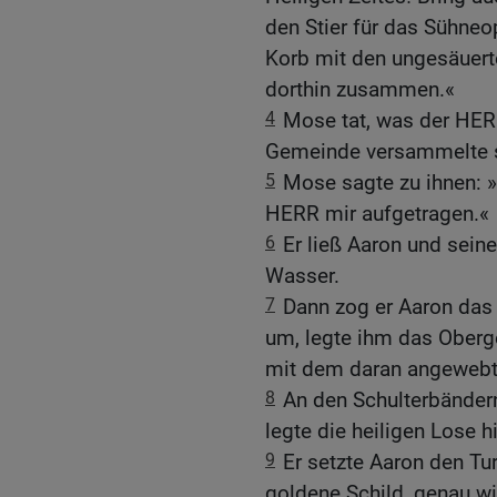
den Stier für das Sühneo
Korb mit den ungesäuert
dorthin zusammen.«
4
Mose tat, was der HERR
Gemeinde versammelte s
5
Mose sagte zu ihnen: »W
HERR mir aufgetragen.«
6
Er ließ Aaron und sein
Wasser.
7
Dann zog er Aaron das
um, legte ihm das Ober
mit dem daran angewebte
8
An den Schulterbändern
legte die heiligen Lose h
9
Er setzte Aaron den Tu
goldene Schild, genau w