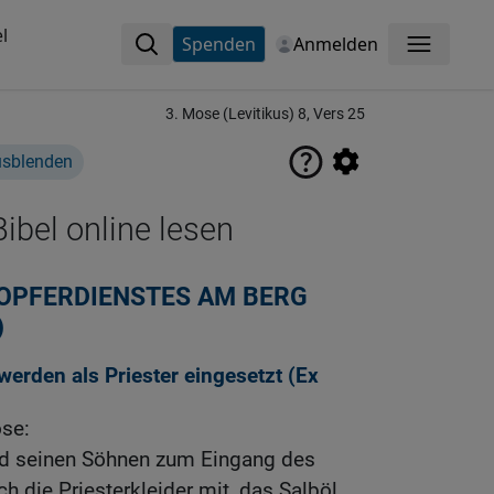
l
Spenden
Anmelden
Menü
3. Mose (Levitikus) 8, Vers 25
usblenden
ibel online lesen
 OPFERDIENSTES AM BERG
)
erden als Priester eingesetzt (
Ex
se:
d seinen Söhnen zum Eingang des
ch die Priesterkleider mit, das Salböl,