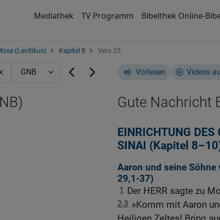
Mediathek
TV Programm
Bibelthek Online-Bibe
Mose (Levitikus)
Kapitel 8
Vers 25
Vorlesen
Videos a
GNB)
Gute Nachricht B
EINRICHTUNG DES
SINAI (Kapitel 8–10
Aaron und seine Söhne w
29,1-37
)
1
Der HERR sagte zu Mo
2-3
»Komm mit Aaron un
Heiligen Zeltes! Bring au