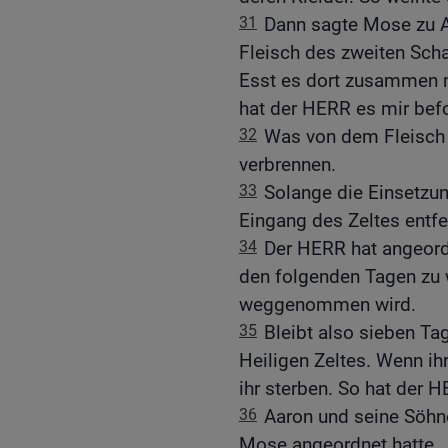
31
Dann sagte Mose zu A
Fleisch des zweiten Sch
Esst es dort zusammen 
hat der HERR es mir bef
32
Was von dem Fleisch u
verbrennen.
33
Solange die Einsetzung
Eingang des Zeltes entfe
34
Der HERR hat angeord
den folgenden Tagen zu 
weggenommen wird.
35
Bleibt also sieben T
Heiligen Zeltes. Wenn ih
ihr sterben. So hat der 
36
Aaron und seine Söhn
Mose angeordnet hatte.