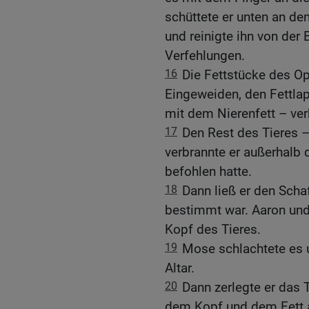
schüttete er unten an den
und reinigte ihn von der
Verfehlungen.
16
Die Fettstücke des Opf
Eingeweiden, den Fettla
mit dem Nierenfett – ver
17
Den Rest des Tieres –
verbrannte er außerhalb
befohlen hatte.
18
Dann ließ er den Scha
bestimmt war. Aaron und
Kopf des Tieres.
19
Mose schlachtete es 
Altar.
20
Dann zerlegte er das 
dem Kopf und dem Fett a