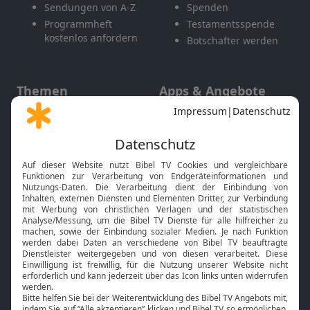
Sendungen von A-Z
Spenden
Programmheft
Testamentsspende
kostenlos anfordern
Botschafter werden
Themen
Apps & Angebote
Gott und Bibel erklärt
Newsletter
Feiertage
Mobile App
Interviews
Kids App
Neuigkeiten
Smart TV
HbbTV
Bibelthek Online-Bibel
Nächster Gottesdienst
Bibel TV
Service
Über uns
Kontakt