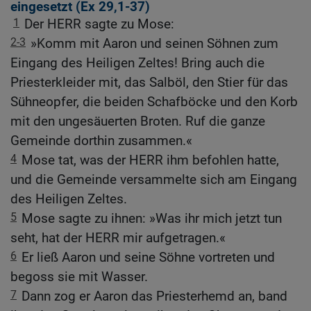
eingesetzt (
Ex 29,1-37
)
1
Der HERR sagte zu Mose:
2-3
»Komm mit Aaron und seinen Söhnen zum
Eingang des Heiligen Zeltes! Bring auch die
Priesterkleider mit, das Salböl, den Stier für das
Sühneopfer, die beiden Schafböcke und den Korb
mit den ungesäuerten Broten. Ruf die ganze
Gemeinde dorthin zusammen.«
4
Mose tat, was der HERR ihm befohlen hatte,
und die Gemeinde versammelte sich am Eingang
des Heiligen Zeltes.
5
Mose sagte zu ihnen: »Was ihr mich jetzt tun
seht, hat der HERR mir aufgetragen.«
6
Er ließ Aaron und seine Söhne vortreten und
begoss sie mit Wasser.
7
Dann zog er Aaron das Priesterhemd an, band