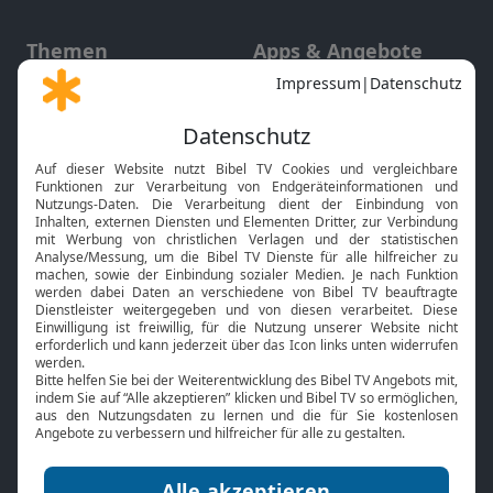
Themen
Apps & Angebote
Gott und Bibel erklärt
Newsletter
Feiertage
Mobile App
Interviews
Kids App
Neuigkeiten
Smart TV
HbbTV
Bibelthek Online-Bibel
Nächster Gottesdienst
Bibel TV
Service
Über uns
Kontakt
Jobs
TV-Empfang
Presse
FAQ
Mediadaten