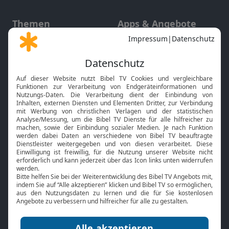
Themen
Apps & Angebote
Gott und Bibel erklärt
Newsletter
Feiertage
Mobile App
Interviews
Kids App
Neuigkeiten
Smart TV
HbbTV
Bibelthek Online-Bibel
Nächster Gottesdienst
Bibel TV
Service
Über uns
Kontakt
Jobs
TV-Empfang
Presse
FAQ
Mediadaten