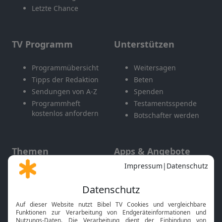
Letzte Chance
TV Programm
Unterstützen
Programmübersicht
Weitersagen
Tipps der Redaktion
Beten
Sendungen von A-Z
Spenden
Programmheft
Testamentsspende
kostenlos anfordern
Botschafter werden
Themen
Apps & Angebote
Gott und Bibel erklärt
Newsletter
Feiertage
Mobile App
Interviews
Kids App
Neuigkeiten
Smart TV