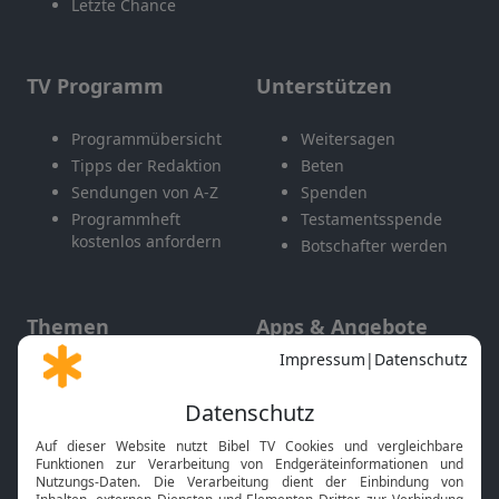
Letzte Chance
TV Programm
Unterstützen
Programmübersicht
Weitersagen
Tipps der Redaktion
Beten
Sendungen von A-Z
Spenden
Programmheft
Testamentsspende
kostenlos anfordern
Botschafter werden
Themen
Apps & Angebote
Gott und Bibel erklärt
Newsletter
Feiertage
Mobile App
Interviews
Kids App
Neuigkeiten
Smart TV
HbbTV