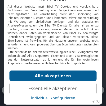
Interviews
Kids App
Neuigkeiten
Smart TV
HbbTV
Bibelthek Online-Bibel
Nächster Gottesdienst
Bibel TV
Service
Über uns
Kontakt
Jobs
TV-Empfang
Presse
FAQ
Mediadaten
bibeltv.de:
Impressum
Datenschutz
Nutzungsbedingungen