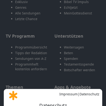
Exklusiv
Bibel TV Impuls
Genres
EchtJetzt
Alle Sendungen
MeinGottesdienst
Letzte Chance
TV Programm
Unterstützen
Programmübersicht
Weitersagen
Tipps der Redaktion
Beten
Sendungen von A-Z
Spenden
Programmheft
Testamentsspende
kostenlos anfordern
Botschafter werden
Themen
Apps & Angebote
Gott und Bibel erklärt
Newsletter
Feiertage
Mobile App