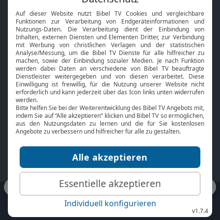
Interviews
Kids App
Neuigkeiten
Smart TV
HbbTV
Bibelthek Online-Bibel
Nächster Gottesdienst
Bibel TV
Service
Über uns
Kontakt
Jobs
TV-Empfang
Presse
FAQ
Mediadaten
bibeltv.de:
Impressum
Datenschutz
Nutzungsbedingungen
Fakten Bibel TV App