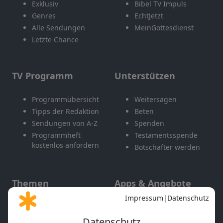
Exklusiv
Bibel TV Impuls
Genres
EchtJetzt
Alle Sendungen
MeinGottesdienst
Letzte Chance
TV Programm
Unterstützen
Programmübersicht
Weitersagen
Tipps der Redaktion
Beten
Sendungen von A-Z
Spenden
Programmheft
Testamentsspende
kostenlos anfordern
Botschafter werden
Themen
Apps & Angebote
Gott und Bibel erklärt
Newsletter
Feiertage
Mobile App