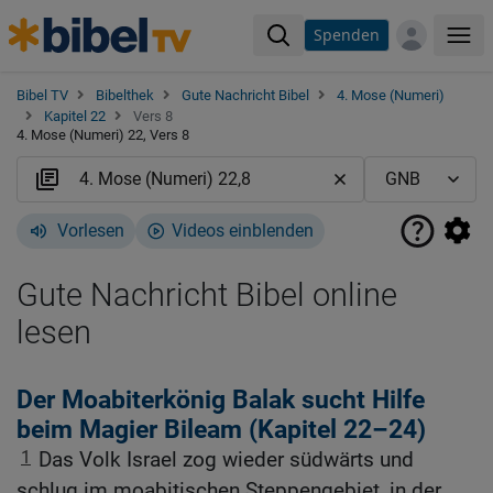
Spenden
Me
Bibel TV
Bibelthek
Gute Nachricht Bibel
4. Mose (Numeri)
Kapitel 22
Vers 8
4. Mose (Numeri) 22, Vers 8
Vorlesen
Videos einblenden
Gute Nachricht Bibel online
lesen
Der Moabiterkönig Balak sucht Hilfe
beim Magier Bileam (Kapitel 22–24)
1
Das Volk Israel zog wieder südwärts und
schlug im moabitischen Steppengebiet, in der