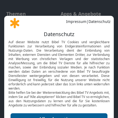
Themen
Apps & Angebote
Gott und Bibel erklärt
Newsletter
Feiertage
Mobile App
Interviews
Kids App
Neuigkeiten
Smart TV
HbbTV
Bibelthek Online-Bibel
Nächster Gottesdienst
Bibel TV
Service
Über uns
Kontakt
Jobs
TV-Empfang
Presse
FAQ
Mediadaten