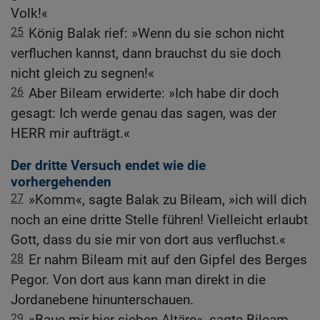
Volk!«
25
König Balak rief: »Wenn du sie schon nicht
verfluchen kannst, dann brauchst du sie doch
nicht gleich zu segnen!«
26
Aber Bileam erwiderte: »Ich habe dir doch
gesagt: Ich werde genau das sagen, was der
HERR mir aufträgt.«
Der dritte Versuch endet wie die
vorhergehenden
27
»Komm«, sagte Balak zu Bileam, »ich will dich
noch an eine dritte Stelle führen! Vielleicht erlaubt
Gott, dass du sie mir von dort aus verfluchst.«
28
Er nahm Bileam mit auf den Gipfel des Berges
Pegor. Von dort aus kann man direkt in die
Jordanebene hinunterschauen.
29
»Baue mir hier sieben Altäre«, sagte Bileam,