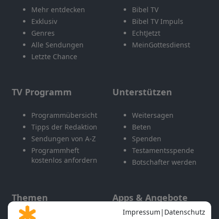
Mehr entdecken
Bibel TV
Exklusiv
Bibel TV Impuls
Genres
EchtJetzt
Alle Sendungen
MeinGottesdienst
Letzte Chance
TV Programm
Unterstützen
Programmübersicht
Weitersagen
Tipps der Redaktion
Beten
Sendungen von A-Z
Spenden
Programmheft
Testamentsspende
kostenlos anfordern
Botschafter werden
Themen
Apps & Angebote