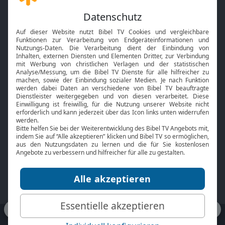
Gott und Bibel erklärt
Newsletter
Feiertage
Mobile App
Interviews
Kids App
Neuigkeiten
Smart TV
HbbTV
Bibelthek Online-Bibel
Nächster Gottesdienst
Bibel TV
Service
Über uns
Kontakt
Jobs
TV-Empfang
Presse
FAQ
Mediadaten
bibeltv.de:
Impressum
Datenschutz