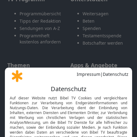
Programmübersicht
Weitersagen
Tipps der Redaktion
Beten
Sendungen von A-Z
Spenden
Programmheft
Testamentsspende
kostenlos anfordern
Botschafter werden
Themen
Apps & Angebote
Gott und Bibel erklärt
Newsletter
Feiertage
Mobile App
Interviews
Kids App
Neuigkeiten
Smart TV
HbbTV
Bibelthek Online-Bibel
Nächster Gottesdienst