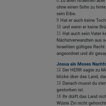
Zu allen Israeliten abe
ohne einen Sohn zu hinte
sein Erbe.
9
Hat er auch keine Tocht
10
und wenn er keine Brü
11
Hat auch sein Vater k
Nächstverwandten aus sei
Israeliten gültiges Rech
angeordnet und dir gesag
Josua als Moses Nachfo
12
Der HERR sagte zu Mo
blicke über das Land, da
13
Danach musst du ster
gestorben ist.
14
Ihr dürft das Land nic
Wüste Zin nicht gehorch