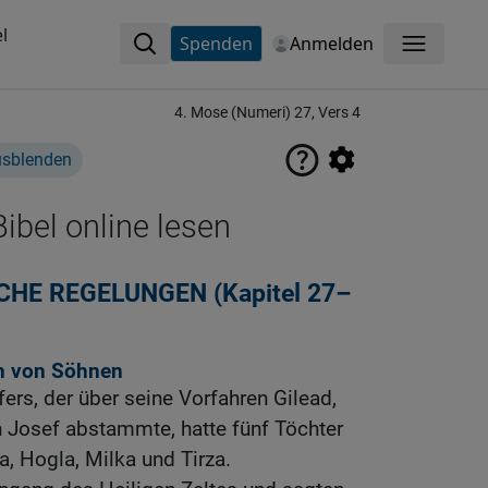
l
Spenden
Anmelden
Menü
4. Mose (Numeri) 27, Vers 4
usblenden
ibel online lesen
CHE REGELUNGEN (Kapitel 27–
n von Söhnen
ers, der über seine Vorfahren Gilead,
Josef abstammte, hatte fünf Töchter
a, Hogla, Milka und Tirza.