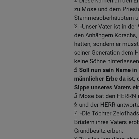
Diese kamen an den Ei
zu Mose und dem Prieste
Stammesoberhäuptern u
3
»Unser Vater ist in der
den Anhängern Korachs,
hatten, sondern er musste
seiner Generation dem 
keine Söhne hinterlassen
4
Soll nun sein Name in 
männlicher Erbe da ist, 
Sippe unseres Vaters ei
5
Mose bat den HERRN u
6
und der HERR antworte
7
»Die Töchter Zelofhads
Brüdern ihres Vaters erb
Grundbesitz erben.
8