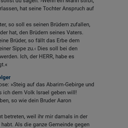
r sollst du sagen: ›Wenn ein Mann stirbt,
rlassen, hat seine Tochter Anspruch auf
er, so soll es seinen Brüdern zufallen,
der hat, den Brüdern seines Vaters.
eine Brüder, so fällt das Erbe dem
ner Sippe zu.‹ Dies soll bei den
t werden. Ich, der HERR, habe es
t.«
lger
se: »Steig auf das Abarim-Gebirge und
s ich dem Volk Israel geben will!
ben, so wie dein Bruder Aaron
ht betreten, weil ihr mir damals in der
t habt. Als die ganze Gemeinde gegen