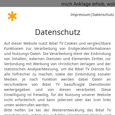
mich Anklage erhob, woll
mich vor den Leuten von
Felsen als der heilige u
daher hatte die Quelle b
Anklage, erhalten.
15
Mose sagte:
16
» HERR, du Gott, von
Mann ein, der das Volk fü
17
der an der Spitze des
Spitze wieder mit ihm h
wie eine Herde sein, die 
18-19
Der HERR antworte
habe ich durch meinen Ge
Priester Eleasar und die
vor ihnen allen zu deine
20
und gib ihm von deine