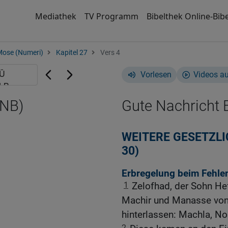
Mediathek
TV Programm
Bibelthek Online-Bibe
Mose (Numeri)
Kapitel 27
Vers 4
Vorlesen
Videos a
GNB)
Gute Nachricht B
WEITERE GESETZLI
30)
Erbregelung beim Fehle
1
Zelofhad, der Sohn Hef
Machir und Manasse von 
hinterlassen: Machla, No
2