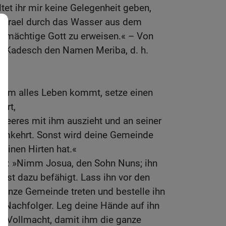
tet ihr mir keine Gelegenheit geben,
 Israel durch das Wasser aus dem
nd mächtige Gott zu erweisen.« – Von
ei Kadesch den Namen Meriba, d. h.
 dem alles Leben kommt, setze einen
hrt,
 Heeres mit ihm auszieht und an seiner
eimkehrt. Sonst wird deine Gemeinde
keinen Hirten hat.«
te: »Nimm Josua, den Sohn Nuns; ihn
ist dazu befähigt. Lass ihn vor den
 ganze Gemeinde treten und bestelle ihn
m Nachfolger. Leg deine Hände auf ihn
r Vollmacht, damit ihm die ganze