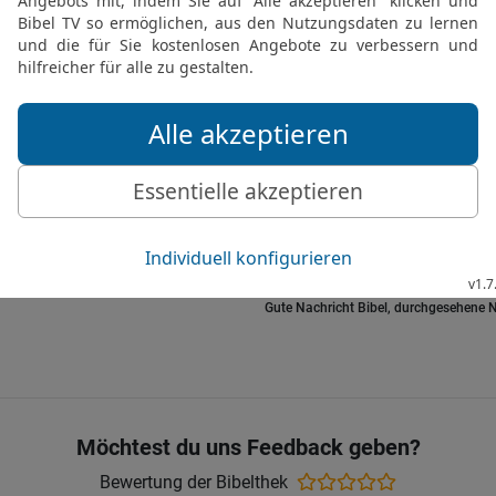
Gemeinde Israel gehorch
21
Bei allen wichtigen E
Priester Eleasar wenden,
meine Weisung einholt. 
dann er und alle Israelit
22
Mose tat, was der HER
und ließ ihn vor Eleasar
23
Dann legte er seine H
Nachfolger ein, wie der 
Gute Nachricht Bibel, durchgesehene N
Möchtest du uns Feedback geben?
Bewertung der Bibelthek