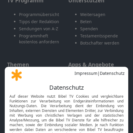
TV Programm
Unterstützen
Programmübersicht
Weitersagen
Tipps der Redaktion
Beten
Sendungen von A-Z
Spenden
Programmheft
Testamentsspende
kostenlos anfordern
Botschafter werden
Themen
Apps & Angebote
Gott und Bibel erklärt
Newsletter
Feiertage
Mobile App
Interviews
Kids App
Neuigkeiten
Smart TV
HbbTV
Bibelthek Online-Bibel
Nächster Gottesdienst