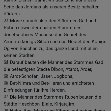
Seite des Jordans als unseren Besitz behalten
dürfen.«
33
Mose sprach also den Stämmen Gad und
Ruben sowie dem halben Stamm des
Josefssohnes Manasse das Gebiet des
Amoriterkönigs Sihon und das Gebiet des Königs
Og von Baschan zu, das ganze Land mit allen
seinen Städten.
34
Darauf bauten die Männer des Stammes Gad
die befestigten Städte Dibon, Atarot, Aroër,
35
Atrot-Schofan, Jaser, Jogboha,
36
Bet-Nimra und Bet-Haran und errichteten
Einfriedungen für ihre Herden.
37
Die Männer des Stammes Ruben bauten die
Städte Heschbon, Elale, Kirjatajim,
38
Nebo, Baal-Meon und Sibma und gaben ihnen