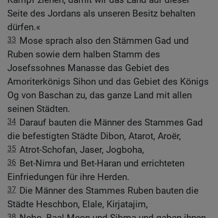
Seite des Jordans als unseren Besitz behalten
dürfen.«
33
Mose sprach also den Stämmen Gad und
Ruben sowie dem halben Stamm des
Josefssohnes Manasse das Gebiet des
Amoriterkönigs Sihon und das Gebiet des Königs
Og von Baschan zu, das ganze Land mit allen
seinen Städten.
34
Darauf bauten die Männer des Stammes Gad
die befestigten Städte Dibon, Atarot, Aroër,
35
Atrot-Schofan, Jaser, Jogboha,
36
Bet-Nimra und Bet-Haran und errichteten
Einfriedungen für ihre Herden.
37
Die Männer des Stammes Ruben bauten die
Städte Heschbon, Elale, Kirjatajim,
38
Nebo, Baal-Meon und Sibma und gaben ihnen