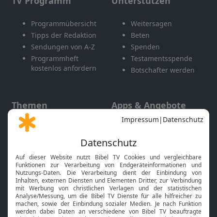
TV Programm
Unterstützen
Programmübersicht
Weitersagen
Tipps der Redaktion
Beten
Sendungen von A-Z
Spenden
Programmheft
Testamentsspende
kostenlos anfordern
Botschafter werden
Themen
Apps & Angebote
Gott und Bibel erklärt
Newsletter
Feiertage
Mobile App
Interviews
Kids App
Neuigkeiten
Smart TV
HbbTV
Bibelthek Online-Bibel
Nächster Gottesdienst