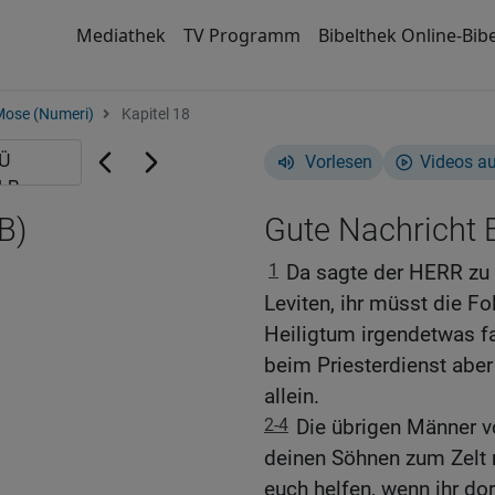
Mediathek
TV Programm
Bibelthek Online-Bibe
Mose (Numeri)
Kapitel 18
Vorlesen
Videos a
B)
Gute Nachricht B
1
Da sagte der HERR zu 
Leviten, ihr müsst die F
Heiligtum irgendetwas fa
beim Priesterdienst aber 
allein.
2-4
Die übrigen Männer v
deinen Söhnen zum Zel
euch helfen, wenn ihr dor