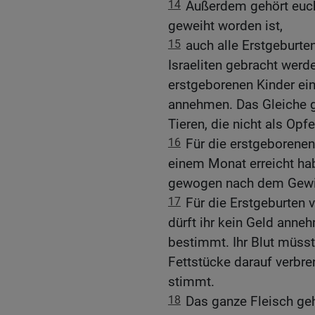
14
Außerdem gehört euch 
geweiht worden ist,
15
auch alle Erstgeburte
Israeliten gebracht werd
erstgeborenen Kinder ei
annehmen. Das Gleiche gi
Tieren, die nicht als Opf
16
Für die erstgeborenen
einem Monat erreicht hab
gewogen nach dem Gewic
17
Für die Erstgeburten 
dürft ihr kein Geld anne
bestimmt. Ihr Blut müsst
Fettstücke darauf verbre
stimmt.
18
Das ganze Fleisch ge