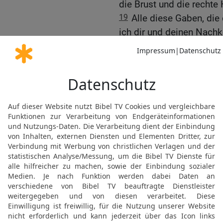
die Brust und die rechte 
19
Alle diese Gaben, die 
ich dir und deinen Nach
dürfen davon essen. Diese
sind in meinen Augen so 
durch gemeinsames Essen
Der Unterhalt der Levite
20
Weiter sagte der HERR
sein Land kommt, wird d
Grundbesitz zugeteilt wer
bekommt ihr alles, was i
21
Den Leviten aber weise
Heiligen Zelt den zehnten 
22-23
Künftig sollen all
dort Dienst tun. Sie alle
ist ihre Aufgabe für all