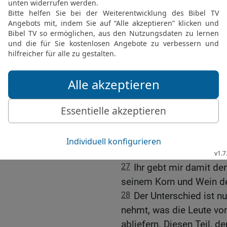
anderen Israeliten dem H
sich schuldig und muss s
Grundbesitz unter den I
24
Ich gebe ihnen stattd
Israel mir abliefern. De
Landbesitz in Israel habe
25-26
Weiter ließ der HE
habe euch anstelle eines
von dem zugewiesen, was
müsst ihr wiederum den 
abliefern.
27
Ihr gebt mir damit den
seinem Korn und Wein de
28
Der Unterschied ist n
nehmt, was die Leute von
abliefern. Diesen Teil, d