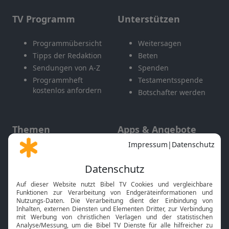
TV Programm
Unterstützen
Programmübersicht
Weitersagen
Tipps der Redaktion
Beten
Sendungen von A-Z
Spenden
Programmheft
Testamentsspende
kostenlos anfordern
Botschafter werden
Themen
Apps & Angebote
Gott und Bibel erklärt
Newsletter
Feiertage
Mobile App
Interviews
Kids App
Neuigkeiten
Smart TV
HbbTV
Bibelthek Online-Bibel
Nächster Gottesdienst