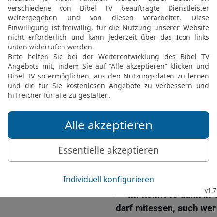
lassen, was du unternim
Bestimmungen für die D
19
Wenn eure Rinder, Sch
männliches Tier zur Welt
HERRN, eures Gottes, au
ihr nicht für irgendeine 
von Schaf oder Ziege nic
20
Einmal im Jahr sollt i
bringen, die der HERR au
HERRN, eurem Gott, mit 
21
Wenn das Tier aber la
schwerwiegenden Fehler h
zum HERRN, eurem Gott,
22
Ihr könnt es dann in 
darf mitessen, auch wer 