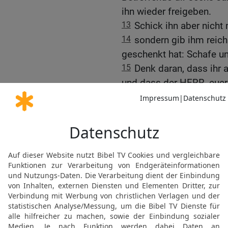
ihn wieder freigeben.
13
Schick ihn aber nicht
14
sondern gib ihm reic
geschenkt hat: Schafe u
15
Denk daran, dass ihr 
und dass der HERR, euer 
ich euch heute dieses Ge
16
Wenn es aber deinem S
und deine Familie lieb ge
bleiben will,
17
dann nimm eine Ahle u
Haustür. Dann ist er für
verfährst du mit einer Skl
18
Musst du ihn aber fre
hast durch ihn sechs Jah
gespart. Außerdem wird d