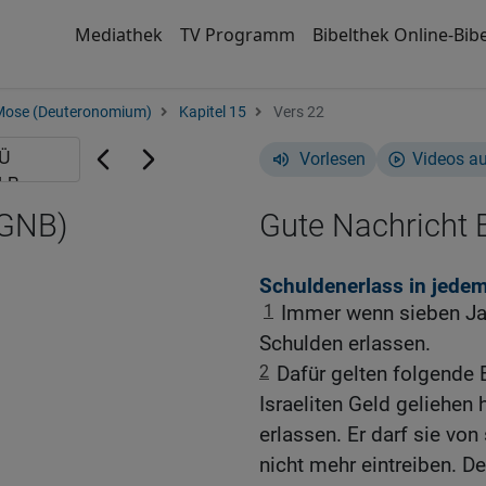
Mediathek
TV Programm
Bibelthek Online-Bibe
Mose (Deuteronomium)
Kapitel 15
Vers 22
Vorlesen
Videos a
(GNB)
Gute Nachricht B
Schuldenerlass in jedem
1
Immer wenn sieben Jah
Schulden erlassen.
2
Dafür gelten folgende
Israeliten Geld geliehen 
erlassen. Er darf sie von
nicht mehr eintreiben. 