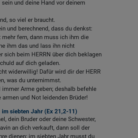
ig sein und deine Hand vor deinem
d, so viel er braucht.
ein und berechnend, dass du denkst:
ht mehr fern, dann muss ich ihm die
e ihm das und lass ihn nicht
 er sich beim HERRN über dich beklagen
chuld auf dich geladen.
icht widerwillig! Dafür wird dir der HERR
en, was du unternimmst.
d immer Arme geben; deshalb befehle
re armen und Not leidenden Brüder!
 im siebten Jahr (
Ex 21,2-11
)
l, dein Bruder oder deine Schwester,
avin an dich verkauft, dann soll der
hre dienen; im siebten Jahr musst du