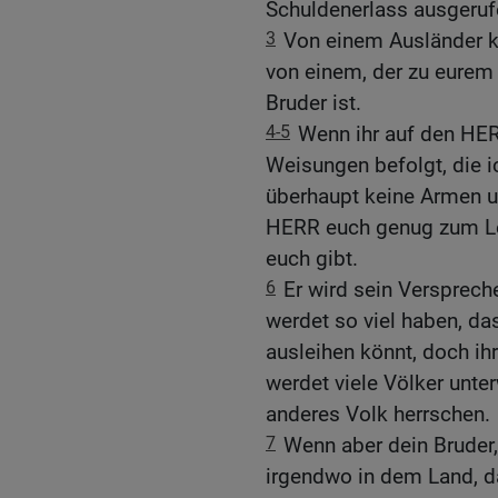
Schuldenerlass ausgeruf
3
Von einem Ausländer kö
von einem, der zu eurem
Bruder ist.
4-5
Wenn ihr auf den HERR
Weisungen befolgt, die i
überhaupt keine Armen u
HERR euch genug zum Le
euch gibt.
6
Er wird sein Versprech
werdet so viel haben, da
ausleihen könnt, doch ihr
werdet viele Völker unte
anderes Volk herrschen.
7
Wenn aber dein Bruder, e
irgendwo in dem Land, d