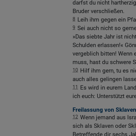
darfst du nicht hartherz
Bruder verschließen.
8
Leih ihm gegen ein Pfan
9
Sei auch nicht so gem
»Das siebte Jahr ist nic
Schulden erlassen!« Gönn
vergeblich bitten! Wenn
muss, hast du schwere S
10
Hilf ihm gern, tu es n
auch alles gelingen lass
11
Es wird in eurem Lan
ich euch: Unterstützt eu
Freilassung von Sklaven
12
Wenn jemand aus Israe
sich als Sklaven oder Skl
Betreffende dir sechs Ja