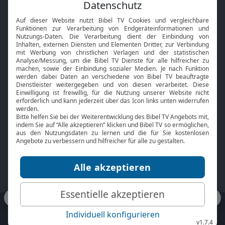
Feiertage
Mobile App
Interviews
Kids App
Neuigkeiten
Smart TV
HbbTV
Bibelthek Online-Bibel
Nächster Gottesdienst
Bibel TV
Service
Über uns
Kontakt
Jobs
TV-Empfang
Presse
FAQ
Mediadaten
bibeltv.de:
Impressum
Datenschutz
Nutzungsbedingungen