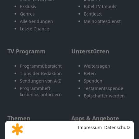
Exklusiv
Bibel TV Impuls
Genres
EchtJetzt
Alle Sendungen
MeinGottesdienst
Letzte Chance
TV Programm
Unterstützen
Programmübersicht
Weitersagen
Tipps der Redaktion
Beten
Sendungen von A-Z
Spenden
Programmheft
Testamentsspende
kostenlos anfordern
Botschafter werden
Themen
Apps & Angebote
Gott und Bibel erklärt
Newsletter