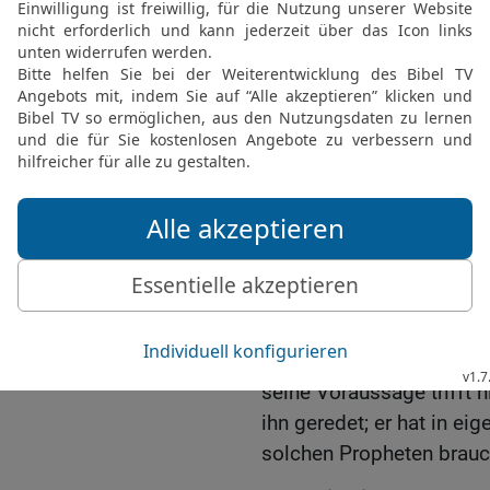
17
Damals sagte der HER
18
Ich will Propheten wie
ihren Mund zu ihnen spr
ich von ihm verlange.
19
Wer nicht befolgt, wa
Auftrag sagt, den ziehe 
20
Wenn aber ein Proph
ich ihm nicht aufgetrag
Götter spricht, muss er s
21
Nun fragt ihr vielleic
der HERR gesagt hat und
22
Wenn ein Prophet im
seine Voraussage trifft n
ihn geredet; er hat in e
solchen Propheten brauch