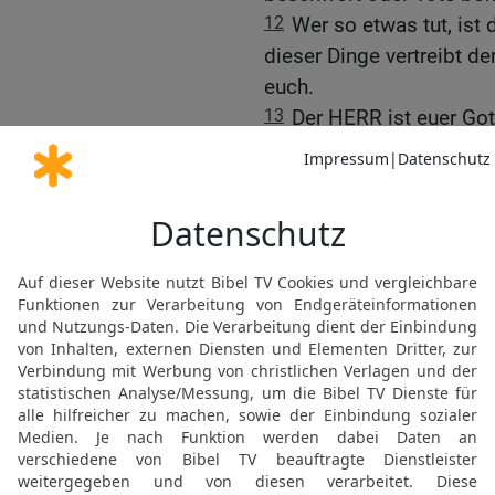
12
Wer so etwas tut, is
dieser Dinge vertreibt 
euch.
13
Der HERR ist euer Gott
gehören.
14
Die Völker, die ihr ve
Zeichendeuter; euch aber
Wege, was ihr tun sollt.
15
Einen Propheten wie
euren Brüdern, aus eurer
hören.
16
Das war es doch, wor
euch am Berg Horeb vor 
»Wir können die Stimme 
länger hören und dieses 
müssen wir sterben!«