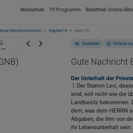
Mediathek
TV Programm
Bibelthek Online-Bibe
Mose (Deuteronomium)
Kapitel 18
Vers 15
Vorlesen
Videos a
(GNB)
Gute Nachricht B
Der Unterhalt der Priest
1
Der Stamm Levi, desse
sind, soll nicht wie die
Landbesitz bekommen. Die
dem, was dem HERRN sel
Abgaben, die ihm von den
ihr Lebensunterhalt sein.