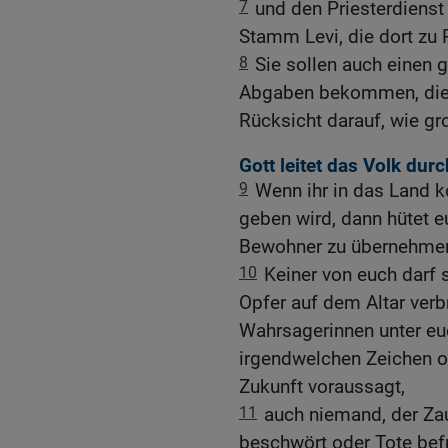
7
und den Priesterdienst
Stamm Levi, die dort zu P
8
Sie sollen auch einen 
Abgaben bekommen, die 
Rücksicht darauf, wie gr
Gott leitet das Volk dur
9
Wenn ihr in das Land 
geben wird, dann hütet e
Bewohner zu übernehme
10
Keiner von euch darf 
Opfer auf dem Altar verb
Wahrsagerinnen unter eu
irgendwelchen Zeichen o
Zukunft voraussagt,
11
auch niemand, der Za
beschwört oder Tote bef