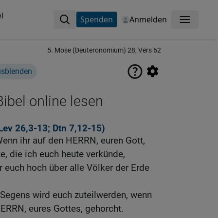
l
Spenden
Anmelden
Menü
5. Mose (Deuteronomium) 28, Vers 62
usblenden
ibel online lesen
Lev 26,3-13
;
Dtn 7,12-15
)
enn ihr auf den HERRN, euren Gott,
e, die ich euch heute verkünde,
er euch hoch über alle Völker der Erde
 Segens wird euch zuteilwerden, wenn
ERRN, eures Gottes, gehorcht.