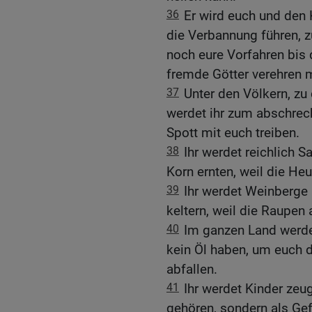
36
Er wird euch und den K
die Verbannung führen, z
noch eure Vorfahren bis 
fremde Götter verehren m
37
Unter den Völkern, zu
werdet ihr zum abschrec
Spott mit euch treiben.
38
Ihr werdet reichlich 
Korn ernten, weil die He
39
Ihr werdet Weinberge 
keltern, weil die Raupen 
40
Im ganzen Land werde
kein Öl haben, um euch da
abfallen.
41
Ihr werdet Kinder zeu
gehören, sondern als Ge