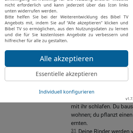
schaudernd sehen, wie e
26
Aasgeier und Hyänen 
hermachen und niemand 
27
Der HERR wird euch mi
Ägyptern geschickt hat, m
werdet kein Heilmittel d
28
Er wird euch strafen 
Geistesverwirrung,
29
sodass ihr am hellen 
mehr wird euch glücken. 
werden und niemand wird
30
Du verlobst dich mit 
mit ihr schlafen. Du baus
wohnen; du pflanzt einen
ernten.
31
Deine Rinder werden 