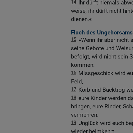
14
Ihr dürft niemals ab
weise; ihr dürft nicht hi
dienen.«
Fluch des Ungehorsams
15
»Wenn ihr aber nicht 
seine Gebote und Weisung
befolgt, wird nicht sein
kommen:
16
Missgeschick wird eu
Feld,
17
Korb und Backtrog wer
18
eure Kinder werden d
bringen, eure Rinder, Sc
vermehren.
19
Unglück wird euch beg
wieder heimkehrt.