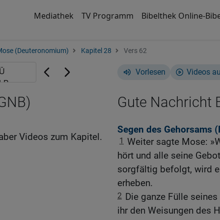
Mediathek
TV Programm
Bibelthek Online-Bibe
Mose (Deuteronomium)
Kapitel 28
Vers 62
Vorlesen
Videos a
(GNB)
Gute Nachricht B
Segen des Gehorsams (
aber Videos zum Kapitel.
1
Weiter sagte Mose: »W
hört und alle seine Gebot
sorgfältig befolgt, wird 
erheben.
2
Die ganze Fülle seines
ihr den Weisungen des H