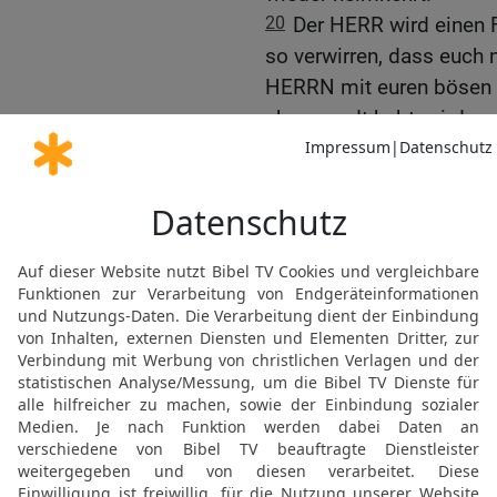
20
Der HERR wird einen F
so verwirren, dass euch 
HERRN mit euren bösen T
abgewandt habt, wird es 
21-22
Der HERR wird euch
Schwindsucht, Entzündu
Ernten durch Dürre und 
von euch übrig ist in dem
wollt.
23
Der Himmel über euch
und die Erde unter euren
24
Statt Regen werden S
ihr völlig vernichtet seid.
25
Der HERR wird euch v
einem Weg werdet ihr ge
allen Richtungen vor ihne