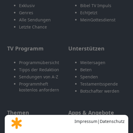
Exklusiv
Bibel TV Impuls
Genres
EchtJetzt
Alle Sendungen
MeinGottesdienst
Letzte Chance
TV Programm
Unterstützen
Programmübersicht
Weitersagen
Tipps der Redaktion
Beten
Sendungen von A-Z
Spenden
Programmheft
Testamentsspende
kostenlos anfordern
Botschafter werden
Themen
Apps & Angebote
Gott und Bibel erklärt
Newsletter