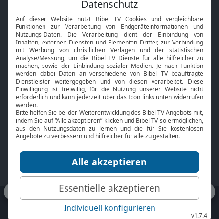
Feiertage
Mobile App
Interviews
Kids App
Neuigkeiten
Smart TV
HbbTV
Bibelthek Online-Bibel
Nächster Gottesdienst
Bibel TV
Service
Über uns
Kontakt
Jobs
TV-Empfang
Presse
FAQ
Mediadaten
bibeltv.de:
Impressum
Datenschutz
Nutzungsbedingungen
Fakten Bibel TV App