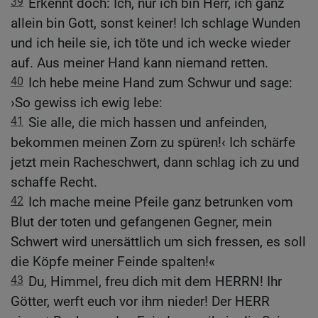
39
Erkennt doch: Ich, nur ich bin Herr, ich ganz
allein bin Gott, sonst keiner! Ich schlage Wunden
und ich heile sie, ich töte und ich wecke wieder
auf. Aus meiner Hand kann niemand retten.
40
Ich hebe meine Hand zum Schwur und sage:
›So gewiss ich ewig lebe:
41
Sie alle, die mich hassen und anfeinden,
bekommen meinen Zorn zu spüren!‹ Ich schärfe
jetzt mein Racheschwert, dann schlag ich zu und
schaffe Recht.
42
Ich mache meine Pfeile ganz betrunken vom
Blut der toten und gefangenen Gegner, mein
Schwert wird unersättlich um sich fressen, es soll
die Köpfe meiner Feinde spalten!«
43
Du, Himmel, freu dich mit dem HERRN! Ihr
Götter, werft euch vor ihm nieder! Der HERR