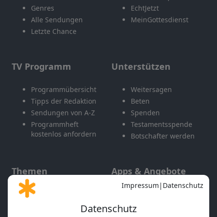
Genres
EchtJetzt
Alle Sendungen
MeinGottesdienst
Letzte Chance
TV Programm
Unterstützen
Programmübersicht
Weitersagen
Tipps der Redaktion
Beten
Sendungen von A-Z
Spenden
Programmheft
Testamentsspende
kostenlos anfordern
Botschafter werden
Themen
Apps & Angebote
Gott und Bibel erklärt
Newsletter
Feiertage
Mobile App