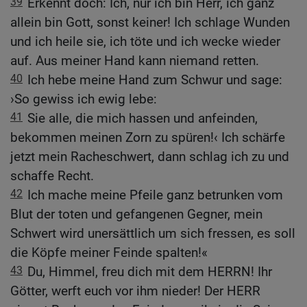
39
Erkennt doch: Ich, nur ich bin Herr, ich ganz
allein bin Gott, sonst keiner! Ich schlage Wunden
und ich heile sie, ich töte und ich wecke wieder
auf. Aus meiner Hand kann niemand retten.
40
Ich hebe meine Hand zum Schwur und sage:
›So gewiss ich ewig lebe:
41
Sie alle, die mich hassen und anfeinden,
bekommen meinen Zorn zu spüren!‹ Ich schärfe
jetzt mein Racheschwert, dann schlag ich zu und
schaffe Recht.
42
Ich mache meine Pfeile ganz betrunken vom
Blut der toten und gefangenen Gegner, mein
Schwert wird unersättlich um sich fressen, es soll
die Köpfe meiner Feinde spalten!«
43
Du, Himmel, freu dich mit dem HERRN! Ihr
Götter, werft euch vor ihm nieder! Der HERR