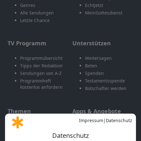
Genres
EchtJetzt
Alle Sendungen
MeinGottesdienst
Letzte Chance
TV Programm
Unterstützen
Programmübersicht
Weitersagen
Tipps der Redaktion
Beten
Sendungen von A-Z
Spenden
Programmheft
Testamentsspende
kostenlos anfordern
Botschafter werden
Themen
Apps & Angebote
Gott und Bibel erklärt
Newsletter
Feiertage
Mobile App