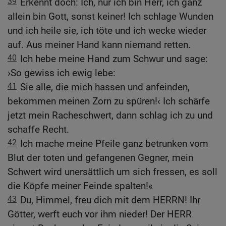
39
Erkennt doch: Ich, nur ich bin Herr, ich ganz
allein bin Gott, sonst keiner! Ich schlage Wunden
und ich heile sie, ich töte und ich wecke wieder
auf. Aus meiner Hand kann niemand retten.
40
Ich hebe meine Hand zum Schwur und sage:
›So gewiss ich ewig lebe:
41
Sie alle, die mich hassen und anfeinden,
bekommen meinen Zorn zu spüren!‹ Ich schärfe
jetzt mein Racheschwert, dann schlag ich zu und
schaffe Recht.
42
Ich mache meine Pfeile ganz betrunken vom
Blut der toten und gefangenen Gegner, mein
Schwert wird unersättlich um sich fressen, es soll
die Köpfe meiner Feinde spalten!«
43
Du, Himmel, freu dich mit dem HERRN! Ihr
Götter, werft euch vor ihm nieder! Der HERR