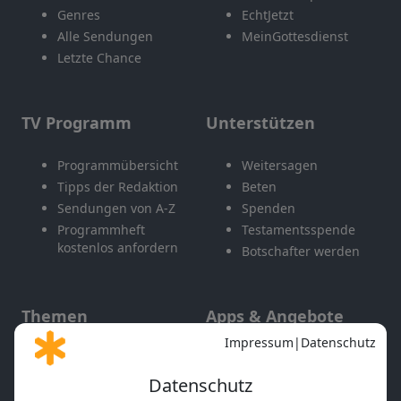
Genres
EchtJetzt
Alle Sendungen
MeinGottesdienst
Letzte Chance
TV Programm
Unterstützen
Programmübersicht
Weitersagen
Tipps der Redaktion
Beten
Sendungen von A-Z
Spenden
Programmheft
Testamentsspende
kostenlos anfordern
Botschafter werden
Themen
Apps & Angebote
Gott und Bibel erklärt
Newsletter
Feiertage
Mobile App