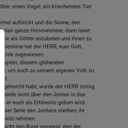
dtier, einen Vogel, ein kriechendes Tier
mel aufblickt und die Sonne, den
t, das ganze Himmelsheer, dann lasst
, sie als Götter anzubeten und ihnen zu
r Gestirne hat der HERR, euer Gott,
r Erde zugewiesen.
 Ägypten, diesem glühenden
lt, um euch zu seinem eigenen Volk zu
eid.
ht gehorcht habt, wurde der HERR zornig
 würde nicht über den Jordan in das
 er euch als Erbbesitz geben wird.
eser Seite des Jordans sterben; ihr
 Besitz nehmen.
r nicht den Bund vergesst, den der