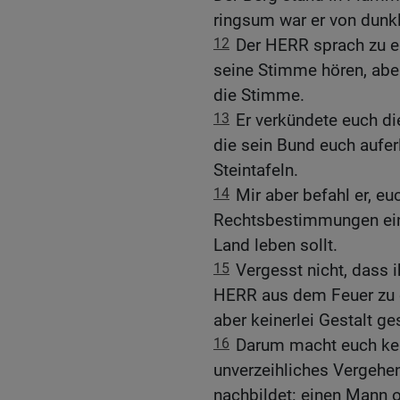
ringsum war er von dun
12
Der HERR sprach zu e
seine Stimme hören, aber 
die Stimme.
13
Er verkündete euch di
die sein Bund euch auferl
Steintafeln.
14
Mir aber befahl er, eu
Rechtsbestimmungen ein
Land leben sollt.
15
Vergesst nicht, dass 
HERR aus dem Feuer zu e
aber keinerlei Gestalt g
16
Darum macht euch kei
unverzeihliches Vergehen,
nachbildet: einen Mann o