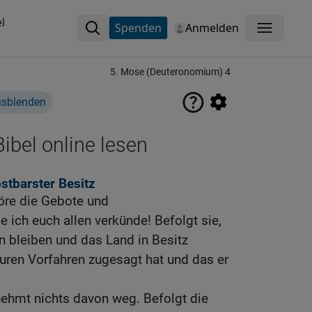
l
Spenden
Anmelden
Menü
5. Mose (Deuteronomium) 4
usblenden
ibel online lesen
ostbarster Besitz
höre die Gebote und
ich euch allen verkünde! Befolgt sie,
n bleiben und das Land in Besitz
ren Vorfahren zugesagt hat und das er
nehmt nichts davon weg. Befolgt die