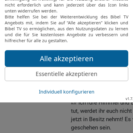
HERR, euer Gott, mit eu
ein Gottesbild, ganz glei
euer Gott, euch das verb
24
Der HERR, euer Gott, i
leidenschaftlich liebende
irgendetwas anderes auß
Dem verirrten Volk steh
25
Wenn ihr schon viele 
könntet ihr versucht sei
machen. Damit würdet i
Zorn herausfordern.
26
Ich rufe Himmel und 
tut, werdet ihr euch nich
jetzt in Besitz nehmt! E
geschehen sein.