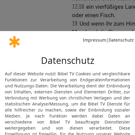
17-18
ein vierfüßiges Lan
oder einen Fisch.
19
Und wenn ihr zum Him
Mond und die Sterne seh
euch nicht dazu verleiten
dienen. Die Verehrung de
allen anderen Völkern de
20
Euch aber hat er aus
Schmelzofen, herausgeho
machen, wie ihr es nun s
21
Doch weil ihr ihm nic
auf mich und schwor, ich
schöne Land kommen, das
22
Darum muss ich auf di
aber werdet das Land in
23
Seht euch vor, dass ih