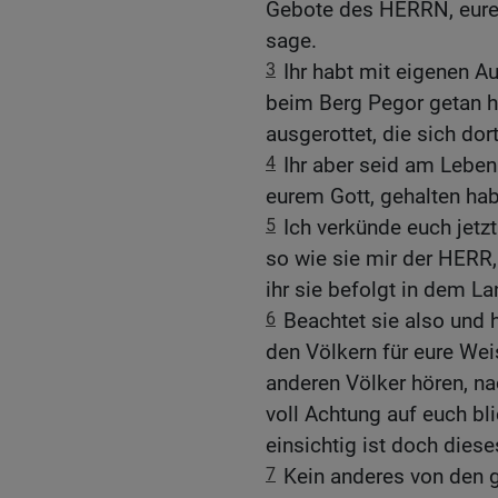
Gebote des HERRN, eures
sage.
3
Ihr habt mit eigenen A
beim Berg Pegor getan hat
ausgerottet, die sich do
4
Ihr aber seid am Leben
eurem Gott, gehalten hab
5
Ich verkünde euch jet
so wie sie mir der HERR,
ihr sie befolgt in dem La
6
Beachtet sie also und 
den Völkern für eure We
anderen Völker hören, na
voll Achtung auf euch bl
einsichtig ist doch dies
7
Kein anderes von den g