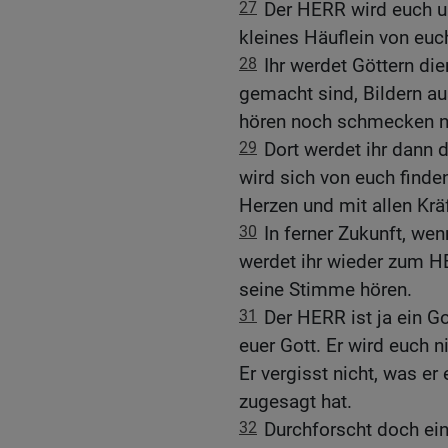
27
Der HERR wird euch un
kleines Häuflein von euc
28
Ihr werdet Göttern d
gemacht sind, Bildern au
hören noch schmecken n
29
Dort werdet ihr dann 
wird sich von euch finde
Herzen und mit allen Krä
30
In ferner Zukunft, we
werdet ihr wieder zum H
seine Stimme hören.
31
Der HERR ist ja ein Go
euer Gott. Er wird euch n
Er vergisst nicht, was er
zugesagt hat.
32
Durchforscht doch ein