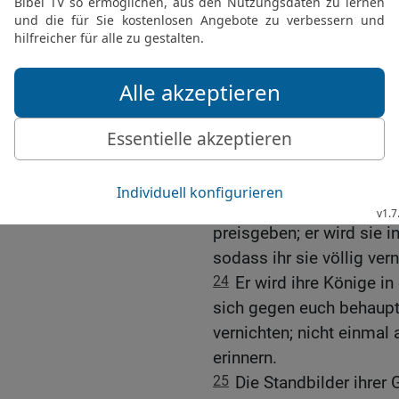
euch versteckt haben, 
21
Ihr braucht keine Ang
euer Gott, ist bei euch. E
Feinde müssen sich vor 
22
Er wird diese Völker v
euch nicht von heute auf
würden sich die wilden T
Schaden zufügen.
23
Der HERR, euer Gott, 
preisgeben; er wird sie 
sodass ihr sie völlig ver
24
Er wird ihre Könige i
sich gegen euch behaupte
vernichten; nicht einmal
erinnern.
25
Die Standbilder ihrer 