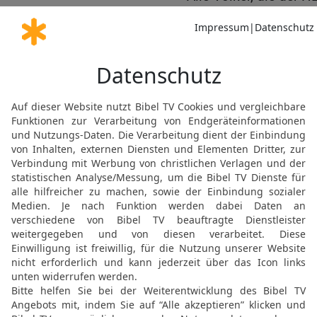
vernichten. Ihr dürft kei
Fall ihre Götter verehre
stürzen.
Keine Angst vor den Vö
17
Vielleicht seid ihr in
Kanaan sind viel stärker 
18
Habt keine Angst vor 
euer Gott, den Pharao un
19
Denkt an die Plagen, d
seine staunenerregenden
mit starker Hand und a
herausgeführt hat! Genaus
Angst habt, seine Macht 
20
Er wird einen panisc
bis auch noch die letzte