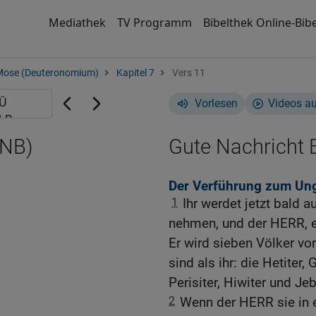
Mediathek
TV Programm
Bibelthek Online-Bibe
Mose (Deuteronomium)
Kapitel 7
Vers 11
Vorlesen
Videos a
GNB)
Gute Nachricht B
Der Verführung zum Un
1
Ihr werdet jetzt bald 
nehmen, und der HERR, eu
Er wird sieben Völker vor
sind als ihr: die Hetiter,
Perisiter, Hiwiter und Jeb
2
Wenn der HERR sie in eu