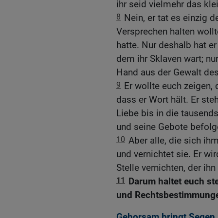
ihr seid vielmehr das kle
8
Nein, er tat es einzig 
Versprechen halten wollt
hatte. Nur deshalb hat e
dem ihr Sklaven wart; nur
Hand aus der Gewalt des
9
Er wollte euch zeigen, 
dass er Wort hält. Er st
Liebe bis in die tausends
und seine Gebote befolg
10
Aber alle, die sich ihm
und vernichtet sie. Er wi
Stelle vernichten, der ih
11
Darum haltet euch st
und Rechtsbestimmungen
Gehorsam bringt Segen