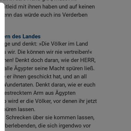
n Mitleid mit ihnen haben und auf keinen
n, denn das würde euch ins Verderben
lkern des Landes
 Sorge und denkt: »Die Völker im Land
als wir. Die können wir nie vertreiben!«
ihnen! Denkt doch daran, wie der HERR,
d alle Ägypter seine Macht spüren ließ.
ie er ihnen geschickt hat, und an all
 Wundertaten. Denkt daran, wie er euch
usgestrecktem Arm aus Ägypten
o wird er die Völker, vor denen ihr jetzt
spüren lassen.
hen Schrecken über sie kommen lassen,
n Überlebenden, die sich irgendwo vor