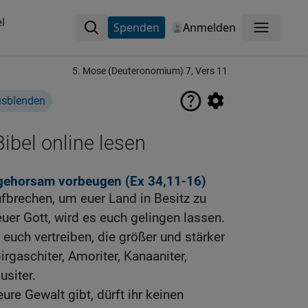
l
Spenden
Anmelden
Menü
5. Mose (Deuteronomium) 7, Vers 11
usblenden
ibel online lesen
gehorsam vorbeugen (
Ex 34,11-16
)
aufbrechen, um euer Land in Besitz zu
er Gott, wird es euch gelingen lassen.
 euch vertreiben, die größer und stärker
 Girgaschiter, Amoriter, Kanaaniter,
usiter.
re Gewalt gibt, dürft ihr keinen