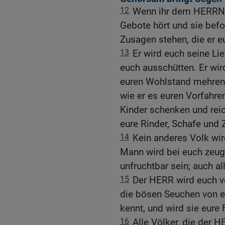
12
Wenn ihr dem HERRN, e
Gebote hört und sie befol
Zusagen stehen, die er e
13
Er wird euch seine Li
euch ausschütten. Er wir
euren Wohlstand mehren 
wie er es euren Vorfahre
Kinder schenken und reic
eure Rinder, Schafe und 
14
Kein anderes Volk wir
Mann wird bei euch zeug
unfruchtbar sein; auch a
15
Der HERR wird euch vo
die bösen Seuchen von eu
kennt, und wird sie eure 
16
Alle Völker, die der H