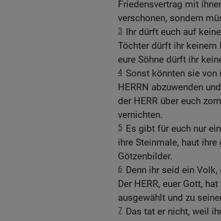
Friedensvertrag mit ihnen
verschonen, sondern müs
3
Ihr dürft euch auf kein
Töchter dürft ihr keinem
eure Söhne dürft ihr kei
4
Sonst könnten sie von 
HERRN abzuwenden und a
der HERR über euch zorni
vernichten.
5
Es gibt für euch nur ein
ihre Steinmale, haut ihr
Götzenbilder.
6
Denn ihr seid ein Volk
Der HERR, euer Gott, hat 
ausgewählt und zu sein
7
Das tat er nicht, weil i