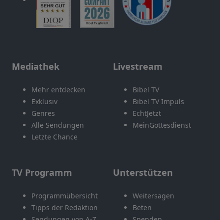
Mediathek
Livestream
Mehr entdecken
Bibel TV
Exklusiv
Bibel TV Impuls
Genres
EchtJetzt
Alle Sendungen
MeinGottesdienst
Letzte Chance
TV Programm
Unterstützen
Programmübersicht
Weitersagen
Tipps der Redaktion
Beten
Sendungen von A-Z
Spenden