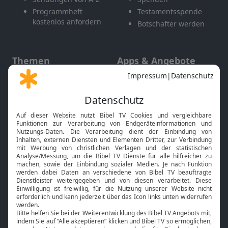
Programmheft
Testamentsspende
kostenlos anfordern
Botschafter werden
Themen
Apps & Angebote
Gott und Bibel erklärt
Newsletter
Feiertage
Mobile App
Interviews
Kids App
Neuigkeiten
Smart TV
HbbTV
Bibelthek Online-Bibel
Nächster Gottesdienst
Bibel TV
Service
Über uns
Kontakt