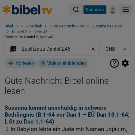
Spenden
Me
Bibel TV
Bibelthek
Gute Nachricht Bibel
Zusätze zu Daniel
Kapitel 2
Vers 45
Zusätze zu Daniel 2, Vers 45
Vorlesen
Videos einblenden
Gute Nachricht Bibel online
lesen
Susanna kommt unschuldig in schwere
Bedrängnis (B,1-64 vor
Dan 1
– EÜ
Dan 13,1-64
;
L St zu
Dan 1,1-64
)
1
In Babylon lebte ein Jude mit Namen Jojakim,