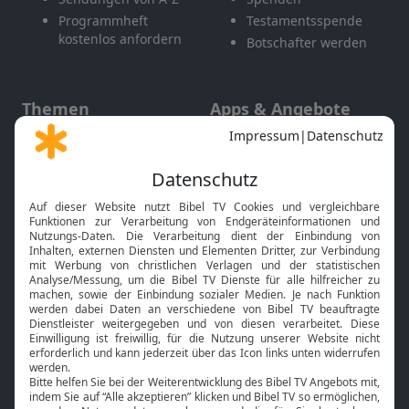
Programmheft
Testamentsspende
kostenlos anfordern
Botschafter werden
Themen
Apps & Angebote
Gott und Bibel erklärt
Newsletter
Feiertage
Mobile App
Interviews
Kids App
Neuigkeiten
Smart TV
HbbTV
Bibelthek Online-Bibel
Nächster Gottesdienst
Bibel TV
Service
Über uns
Kontakt