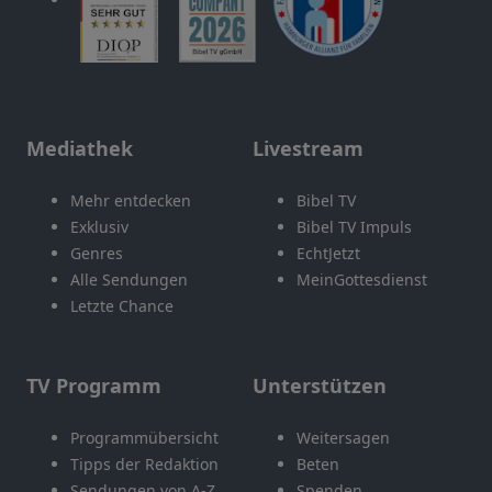
Mediathek
Livestream
Mehr entdecken
Bibel TV
Exklusiv
Bibel TV Impuls
Genres
EchtJetzt
Alle Sendungen
MeinGottesdienst
Letzte Chance
TV Programm
Unterstützen
Programmübersicht
Weitersagen
Tipps der Redaktion
Beten
Sendungen von A-Z
Spenden