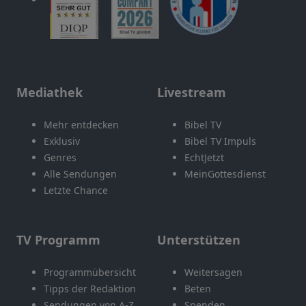
Mediathek
Livestream
Mehr entdecken
Bibel TV
Exklusiv
Bibel TV Impuls
Genres
EchtJetzt
Alle Sendungen
MeinGottesdienst
Letzte Chance
TV Programm
Unterstützen
Programmübersicht
Weitersagen
Tipps der Redaktion
Beten
Sendungen von A-Z
Spenden