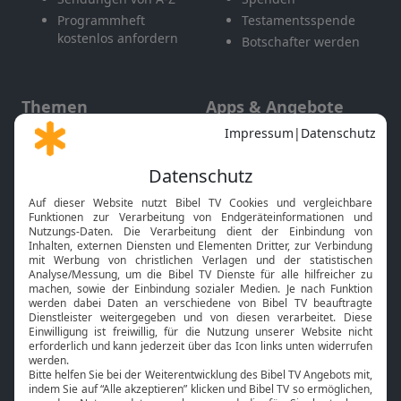
Programmheft
Testamentsspende
kostenlos anfordern
Botschafter werden
Themen
Apps & Angebote
Gott und Bibel erklärt
Newsletter
Feiertage
Mobile App
Interviews
Kids App
Neuigkeiten
Smart TV
HbbTV
Bibelthek Online-Bibel
Nächster Gottesdienst
Bibel TV
Service
Über uns
Kontakt