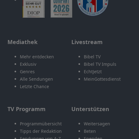
Mediathek
Livestream
Mehr entdecken
Bibel TV
Exklusiv
Bibel TV Impuls
Genres
EchtJetzt
Alle Sendungen
MeinGottesdienst
Letzte Chance
TV Programm
Unterstützen
Programmübersicht
Weitersagen
Tipps der Redaktion
Beten
Sendungen von A-Z
Spenden