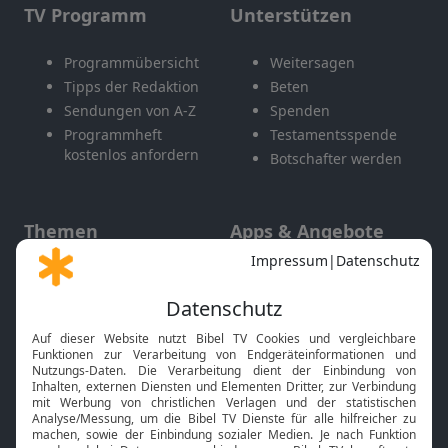
TV Programm
Unterstützen
Programmübersicht
Weitersagen
Tipps der Redaktion
Beten
Sendungen von A-Z
Spenden
Programmheft
Testamentsspende
kostenlos anfordern
Botschafter werden
Themen
Apps & Angebote
Gott und Bibel erklärt
Newsletter
Feiertage
Mobile App
Interviews
Kids App
Neuigkeiten
Smart TV
HbbTV
Bibelthek Online-Bibel
Nächster Gottesdienst