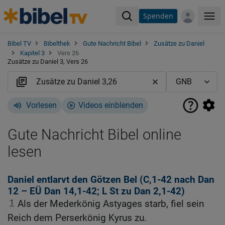
Spenden
Me
Bibel TV
Bibelthek
Gute Nachricht Bibel
Zusätze zu Daniel
Kapitel 3
Vers 26
Zusätze zu Daniel 3, Vers 26
Vorlesen
Videos einblenden
Gute Nachricht Bibel online
lesen
Daniel entlarvt den Götzen Bel (C,1-42 nach
Dan
12
– EÜ
Dan 14,1-42
; L St zu
Dan 2,1-42
)
1
Als der Mederkönig Astyages starb, fiel sein
Reich dem Perserkönig Kyrus zu.