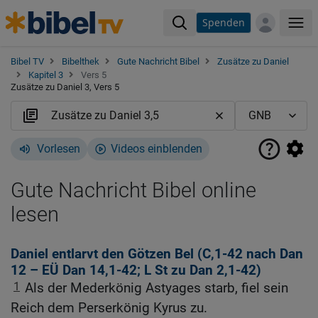
Spenden
Me
Bibel TV
Bibelthek
Gute Nachricht Bibel
Zusätze zu Daniel
Kapitel 3
Vers 5
Zusätze zu Daniel 3, Vers 5
Vorlesen
Videos einblenden
Gute Nachricht Bibel online
lesen
Daniel entlarvt den Götzen Bel (C,1-42 nach
Dan
12
– EÜ
Dan 14,1-42
; L St zu
Dan 2,1-42
)
1
Als der Mederkönig Astyages starb, fiel sein
Reich dem Perserkönig Kyrus zu.