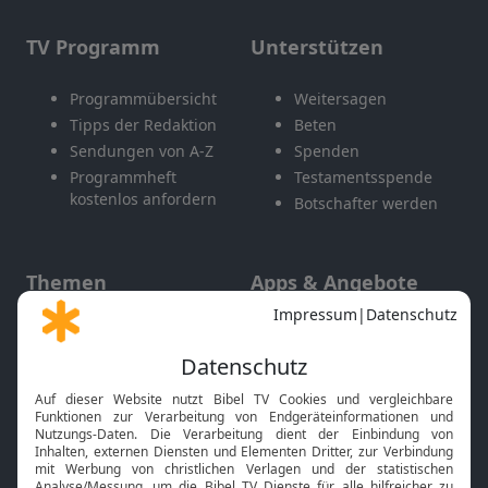
TV Programm
Unterstützen
Programmübersicht
Weitersagen
Tipps der Redaktion
Beten
Sendungen von A-Z
Spenden
Programmheft
Testamentsspende
kostenlos anfordern
Botschafter werden
Themen
Apps & Angebote
Gott und Bibel erklärt
Newsletter
Feiertage
Mobile App
Interviews
Kids App
Neuigkeiten
Smart TV
HbbTV
Bibelthek Online-Bibel