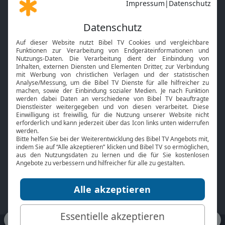
Gott und Bibel erklärt
Newsletter
Feiertage
Mobile App
Interviews
Kids App
Neuigkeiten
Smart TV
HbbTV
Bibelthek Online-Bibel
Nächster Gottesdienst
Bibel TV
Service
Über uns
Kontakt
Jobs
TV-Empfang
Presse
FAQ
Mediadaten