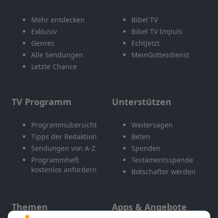
Mehr entdecken
Bibel TV
Exklusiv
Bibel TV Impuls
Genres
EchtJetzt
Alle Sendungen
MeinGottesdienst
Letzte Chance
TV Programm
Unterstützen
Programmübersicht
Weitersagen
Tipps der Redaktion
Beten
Sendungen von A-Z
Spenden
Programmheft
Testamentsspende
kostenlos anfordern
Botschafter werden
Themen
Apps & Angebote