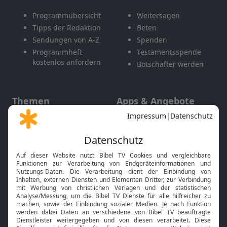
Programmübersicht
Weitersagen
Tipps der Redaktion
Beten
Sendungen von A-Z
Spenden
Programmheft
Testamentsspende
kostenlos anfordern
Botschafter werden
Themen
Apps & Angebote
Gott und Bibel erklärt
Newsletter
Feiertage
Mobile App
Interviews
Kids App
Neuigkeiten
Smart TV
HbbTV
Bibelthek Online-Bibel
Nächster Gottesdienst