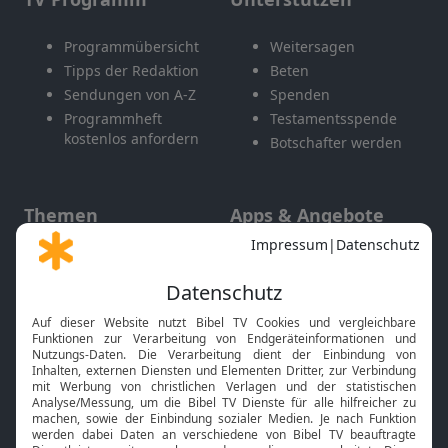
Programmübersicht
Weitersagen
Tipps der Redaktion
Beten
Sendungen von A-Z
Spenden
Programmheft
Testamentsspende
kostenlos anfordern
Botschafter werden
Themen
Apps & Angebote
Gott und Bibel erklärt
Newsletter
Feiertage
Mobile App
Interviews
Kids App
Neuigkeiten
Smart TV
HbbTV
Bibelthek Online-Bibel
Nächster Gottesdienst